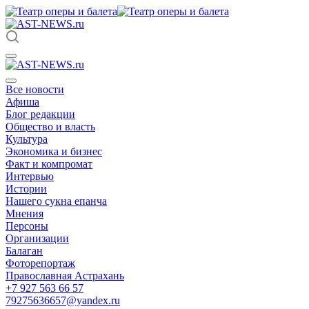
Все новости
Афиша
Блог редакции
Общество и власть
Культура
Экономика и бизнес
Факт и компромат
Интервью
Истории
Нашего сукна епанча
Мнения
Персоны
Организации
Балаган
Фоторепортаж
Православная Астрахань
+7 927 563 66 57
79275636657@yandex.ru