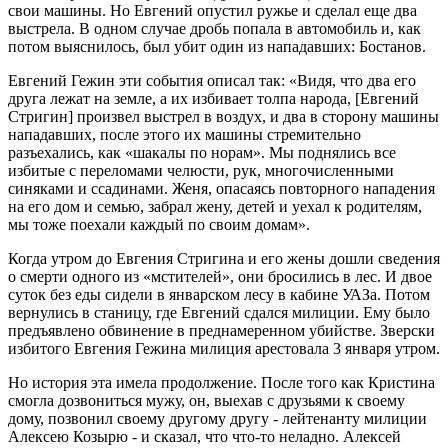
свои машины. Но Евгений опустил ружье и сделал еще два
выстрела. В одном случае дробь попала в автомобиль и, как
потом выяснилось, был убит один из нападавших: Бостанов.
Евгений Гежин эти события описал так: «Видя, что два его
друга лежат на земле, а их избивает толпа народа, [Евгений
Стригин] произвел выстрел в воздух, и два в сторону машины
нападавших, после этого их машины стремительно
разъехались, как «шакалы по норам». Мы поднялись все
избитые с переломами челюсти, рук, многочисленными
синяками и ссадинами. Женя, опасаясь повторного нападения
на его дом и семью, забрал жену, детей и уехал к родителям,
мы тоже поехали каждый по своим домам».
Когда утром до Евгения Стригина и его жены дошли сведения
о смерти одного из «мстителей», они бросились в лес. И двое
суток без еды сидели в январском лесу в кабине УАЗа. Потом
вернулись в станицу, где Евгений сдался милиции. Ему было
предъявлено обвинение в преднамеренном убийстве. Зверски
избитого Евгения Гежина милиция арестовала 3 января утром.
Но история эта имела продолжение. После того как Кристина
смогла дозвониться мужу, он, выехав с друзьями к своему
дому, позвонил своему другому другу - лейтенанту милиции
Алексею Козырю - и сказал, что что-то неладно. Алексей