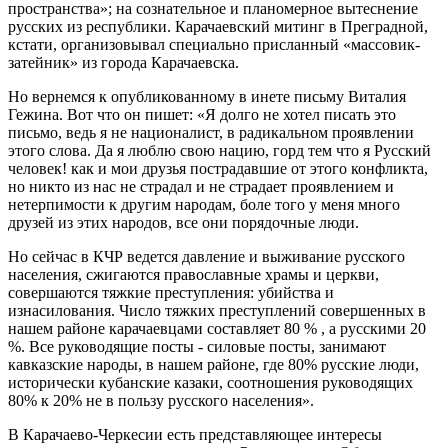
пространства»; на сознательное и планомерное вытеснение
русских из республики. Карачаевский митинг в Преградной,
кстати, организовывал специально присланный «массовик-
затейник» из города Карачаевска.
Но вернемся к опубликованному в инете письму Виталия
Гежина. Вот что он пишет: «Я долго не хотел писать это
письмо, ведь я не националист, в радикальном проявлении
этого слова. Да я люблю свою нацию, горд тем что я Русский
человек! как и мои друзья пострадавшие от этого конфликта,
но никто из нас не страдал и не страдает проявлением и
нетерпимости к другим народам, боле того у меня много
друзей из этих народов, все они порядочные люди.
Но сейчас в КЧР ведется давление и выживание русского
населения, сжигаются православные храмы и церкви,
совершаются тяжкие преступления: убийства и
изнасилования. Число тяжких преступлений совершенных в
нашем районе карачаевцами составляет 80 % , а русскими 20
%. Все руководящие посты - силовые посты, занимают
кавказские народы, в нашем районе, где 80% русские люди,
исторически кубанские казаки, соотношения руководящих
80% к 20% не в пользу русского населения».
В Карачаево-Черкесии есть представляющее интересы