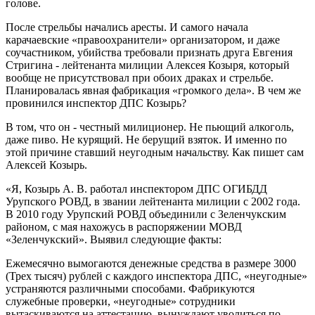
голове.
После стрельбы начались аресты. И самого начала
карачаевские «правоохранители» организатором, и даже
соучастником, убийства требовали признать друга Евгения
Стригина - лейтенанта милиции Алексея Козыря, который
вообще не присутствовал при обоих драках и стрельбе.
Планировалась явная фабрикация «громкого дела». В чем же
провинился инспектор ДПС Козырь?
В том, что он - честный милиционер. Не пьющий алкоголь,
даже пиво. Не курящий. Не берущий взяток. И именно по
этой причине ставший неугодным начальству. Как пишет сам
Алексей Козырь.
«Я, Козырь А. В. работал инспектором ДПС ОГИБДД
Урупского РОВД, в звании лейтенанта милиции с 2002 года.
В 2010 году Урупский РОВД объединили с Зеленчукским
районом, с мая нахожусь в распоряжении МОВД
«Зеленчукский». Выявил следующие факты:
Ежемесячно вымогаются денежные средства в размере 3000
(Трех тысяч) рублей с каждого инспектора ДПС, «неугодные»
устраняются различными способами. Фабрикуются
служебные проверки, «неугодные» сотрудники
вытаскиваются на аттестацию, вынуждают уволиться по