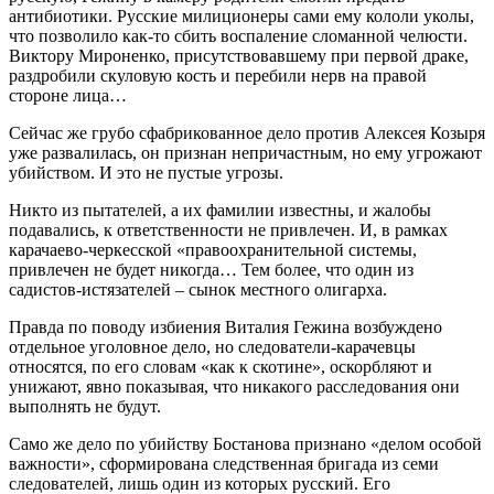
антибиотики. Русские милиционеры сами ему кололи уколы,
что позволило как-то сбить воспаление сломанной челюсти.
Виктору Мироненко, присутствовавшему при первой драке,
раздробили скуловую кость и перебили нерв на правой
стороне лица…
Сейчас же грубо сфабрикованное дело против Алексея Козыря
уже развалилась, он признан непричастным, но ему угрожают
убийством. И это не пустые угрозы.
Никто из пытателей, а их фамилии известны, и жалобы
подавались, к ответственности не привлечен. И, в рамках
карачаево-черкесской «правоохранительной системы,
привлечен не будет никогда… Тем более, что один из
садистов-истязателей – сынок местного олигарха.
Правда по поводу избиения Виталия Гежина возбуждено
отдельное уголовное дело, но следователи-карачевцы
относятся, по его словам «как к скотине», оскорбляют и
унижают, явно показывая, что никакого расследования они
выполнять не будут.
Само же дело по убийству Бостанова признано «делом особой
важности», сформирована следственная бригада из семи
следователей, лишь один из которых русский. Его