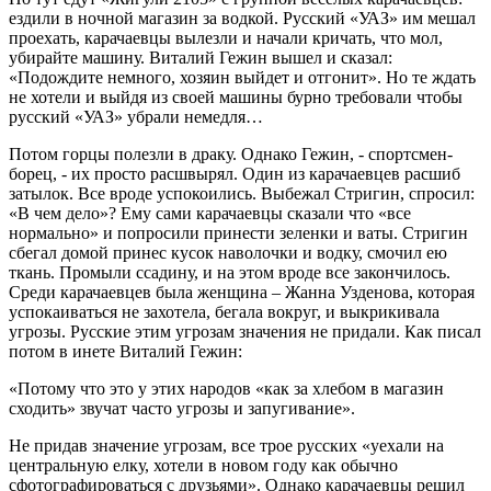
ездили в ночной магазин за водкой. Русский «УАЗ» им мешал
проехать, карачаевцы вылезли и начали кричать, что мол,
убирайте машину. Виталий Гежин вышел и сказал:
«Подождите немного, хозяин выйдет и отгонит». Но те ждать
не хотели и выйдя из своей машины бурно требовали чтобы
русский «УАЗ» убрали немедля…
Потом горцы полезли в драку. Однако Гежин, - спортсмен-
борец, - их просто расшвырял. Один из карачаевцев расшиб
затылок. Все вроде успокоились. Выбежал Стригин, спросил:
«В чем дело»? Ему сами карачаевцы сказали что «все
нормально» и попросили принести зеленки и ваты. Стригин
сбегал домой принес кусок наволочки и водку, смочил ею
ткань. Промыли ссадину, и на этом вроде все закончилось.
Среди карачаевцев была женщина – Жанна Узденова, которая
успокаиваться не захотела, бегала вокруг, и выкрикивала
угрозы. Русские этим угрозам значения не придали. Как писал
потом в инете Виталий Гежин:
«Потому что это у этих народов «как за хлебом в магазин
сходить» звучат часто угрозы и запугивание».
Не придав значение угрозам, все трое русских «уехали на
центральную елку, хотели в новом году как обычно
сфотографироваться с друзьями». Однако карачаевцы решил