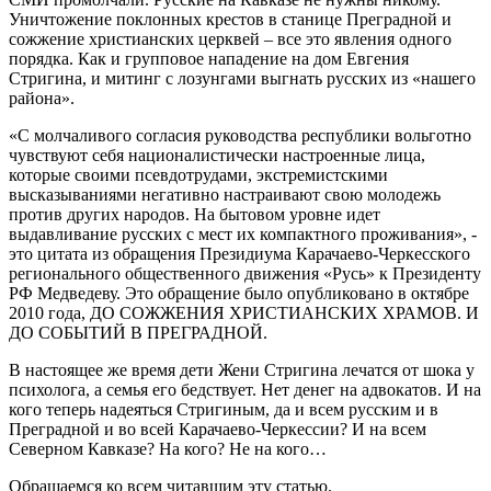
Уничтожение поклонных крестов в станице Преградной и
сожжение христианских церквей – все это явления одного
порядка. Как и групповое нападение на дом Евгения
Стригина, и митинг с лозунгами выгнать русских из «нашего
района».
«С молчаливого согласия руководства республики вольготно
чувствуют себя националистически настроенные лица,
которые своими псевдотрудами, экстремистскими
высказываниями негативно настраивают свою молодежь
против других народов. На бытовом уровне идет
выдавливание русских с мест их компактного проживания», -
это цитата из обращения Президиума Карачаево-Черкесского
регионального общественного движения «Русь» к Президенту
РФ Медведеву. Это обращение было опубликовано в октябре
2010 года, ДО СОЖЖЕНИЯ ХРИСТИАНСКИХ ХРАМОВ. И
ДО СОБЫТИЙ В ПРЕГРАДНОЙ.
В настоящее же время дети Жени Стригина лечатся от шока у
психолога, а семья его бедствует. Нет денег на адвокатов. И на
кого теперь надеяться Стригиным, да и всем русским и в
Преградной и во всей Карачаево-Черкессии? И на всем
Северном Кавказе? На кого? Не на кого…
Обращаемся ко всем читавшим эту статью.