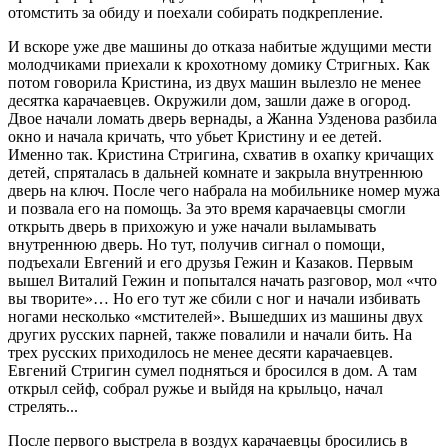
отомстить за обиду и поехали собирать подкрепление.
И вскоре уже две машины до отказа набитые ждущими мести
молодчиками приехали к крохотному домику Стригных. Как
потом говорила Кристина, из двух машин вылезло не менее
десятка карачаевцев. Окружили дом, зашли даже в огород.
Двое начали ломать дверь вернады, а Жанна Узденова разбила
окно и начала кричать, что убьет Кристину и ее детей.
Именно так. Кристина Стригина, схватив в охапку кричащих
детей, спряталась в дальней комнате и закрыла внутреннюю
дверь на ключ. После чего набрала на мобильнике номер мужа
и позвала его на помощь. За это время карачаевцы смогли
открыть дверь в прихожую и уже начали выламывать
внутреннюю дверь. Но тут, получив сигнал о помощи,
подъехали Евгений и его друзья Гежин и Казаков. Первым
вышел Виталий Гежин и попытался начать разговор, мол «что
вы творите»… Но его тут же сбили с ног и начали избивать
ногами несколько «мстителей». Вышедших из машины двух
других русских парней, также повалили и начали бить. На
трех русских приходилось не менее десяти карачаевцев.
Евгений Стригин сумел подняться и бросился в дом. А там
открыл сейф, собрал ружье и выйдя на крыльцо, начал
стрелять...
После первого выстрела в воздух карачаевцы бросились в