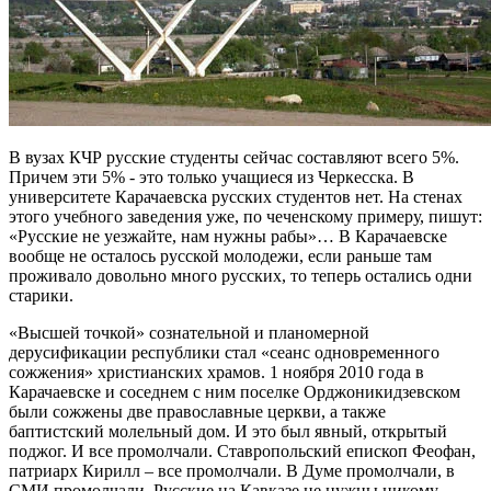
В вузах КЧР русские студенты сейчас составляют всего 5%.
Причем эти 5% - это только учащиеся из Черкесска. В
университете Карачаевска русских студентов нет. На стенах
этого учебного заведения уже, по чеченскому примеру, пишут:
«Русские не уезжайте, нам нужны рабы»… В Карачаевске
вообще не осталось русской молодежи, если раньше там
проживало довольно много русских, то теперь остались одни
старики.
«Высшей точкой» сознательной и планомерной
дерусификации республики стал «сеанс одновременного
сожжения» христианских храмов. 1 ноября 2010 года в
Карачаевске и соседнем с ним поселке Орджоникидзевском
были сожжены две православные церкви, а также
баптистский молельный дом. И это был явный, открытый
поджог. И все промолчали. Ставропольский епископ Феофан,
патриарх Кирилл – все промолчали. В Думе промолчали, в
СМИ промолчали. Русские на Кавказе не нужны никому.