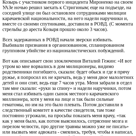
Козырь с участником первого инцидента Мироненко на своем
УАЗе ночью решил заехать к Стригиным; еще на подъезде, на
соседней улице он был остановлен сотрудниками милиции
карачаевской национальности, на него надели наручники и,
вместе со своими спутниками, доставили в РОВД. (С момента
стрельбы до ареста Козыря прошло около 3 часов).
Всех задержанных в РОВД начали зверски избивать.
Выбивали признания в организованном, спланированном
групповом убийстве из националистических побуждений.
Вот как описывает свои злоключения Виталий Гежин: «И вот
утром ко мне ворвались в дом милиционеры, видимо
родственники погибшего, сказали: будет обыск и где я прячу
ружье, я попросил их не кричать, ведь у меня двое малолетних
детей и они спят, ведь еще 7 часов утра. Меня забрали в отдел
там мне сказали: «руки за спину» и надели наручники, потом
меня стал избивать один сынок местного карачаевского
миллионера, хотя у меня на лице и так были сильные
гематомы, но им на это было плевать. Потом доставили в
следственный комитет в качестве свидетеля, там тоже
постоянно угрожали, на просьбы показать меня врачу, «так
как у меня было, как потом выяснилось, сотрясение мозга и
перелом челюсти, про другие травмы можно уже не писать»
или вызвать мне адвоката - смеялись, требуя, чтобы я написал,