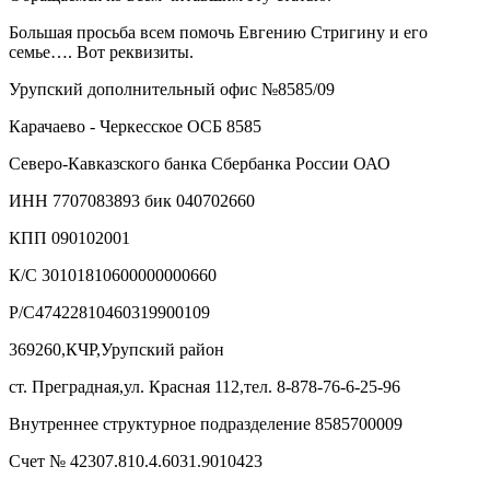
Большая просьба всем помочь Евгению Стригину и его
семье…. Вот реквизиты.
Урупский дополнительный офис №8585/09
Карачаево - Черкесское ОСБ 8585
Северо-Кавказского банка Сбербанка России ОАО
ИНН 7707083893 бик 040702660
КПП 090102001
К/С 30101810600000000660
Р/С47422810460319900109
369260,КЧР,Урупский район
ст. Преградная,ул. Красная 112,тел. 8-878-76-6-25-96
Внутреннее структурное подразделение 8585700009
Счет № 42307.810.4.6031.9010423