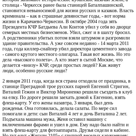
столица - Черкесск ранее была станицей Баталпашинской,
становится невыносимой для жизни русских и казаков. Власть
криминала – как в страшные девяностые годы, - вот норма
жизни в Карачаево-Черкесии. В октябре 2004 года зять
Президента КЧР Батдыева Али Коитов убил у себя во дворце
семерых местных бизнесменов. Убил, сжег и в шахту бросил.
А родственники убитых потом взяли штурмом и разгромили
здание правительства. А уже совсем недавно - 14 марта 2011
года, года киллер-снайпер убил директора цементного завода
- самого крутого местного олигарха. Такая вот жизнь. Но это
дела «высокого полета». А кто знает в сытой Москве, что
делается «внизу» КЧР, среди простых людей? Как живут
люди, особенно русские люди?
2 января 2011 года, когда вся страна отходила от праздника, в
станице Преградной трое русских парней Евгений Стригин,
Виталий Гежин и Виктор Мироненко решили съездить в клуб
на елку. По дороге решили заехать домой к Евгению, взять
флеш-карту. У его жены назавтра, 3 января, был день
рожденья. Она готовилась, делала салаты. По мере сил
помогали и дети: сын Виталий 4 лет и дочь Виталина 2 лет.
Подъехала машина мужа, Женя оставил машину с
включенными фарами и ушел в дом. Ему надо было найти и
взять флеш-карту для фотоаппарата. Друзья сидели в кабине.
Но тут едут «Жигули 2105» с группой веселых карачаевцев: