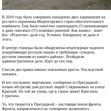
В 2010 году было совершено нападение двух карачаевцев на
русского охранника Медногорского горно-обогатительного
комбината. Ему было нанесено одиннадцать (!) проникающих
и даже сквозных (!!!) ножевых ранений. Как выжил - знает
Бог. «Резателю» дали год. Условно. Напарнику не дали и
этого.
В центре станицы были обнаружены нецензурные надписи
оскорбляющие русскую нацию и требующие «уходить
русским свиньям из нашего района». Возбудили
административное дело. Идет до сих пор.
Снесли два православных поклонных креста. Последствий
никаких.
И вот последнее, мартовское, сообщение из Преградной –
ночью обстрелян дом русских людей Слядниковых на улице
Красной. На той же улице, где в страхе живет Кристина
Стригина.
То, что творится в Преградной – настоящая линия фронта.
Фронта, направленного на «очищение жизненного