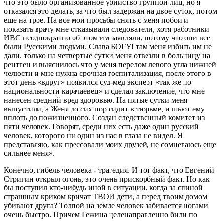
что это было организованное убийство группой лиц, но я
отказался это делать, за что был задержан на двое суток, потом
еще на трое. На все мои просьбы снять с меня побои и
показать врачу мне отказывали следователи, хотя работники
ИВС неоднократно об этом им заявляли, потому что они все
были Русскими людьми. Слава БОГУ! там меня избить им не
дали. только на четвертые сутки меня отвезли в больницу на
рентген и выяснилось что у меня перелом левого угла нижней
челюсти и мне нужна срочная госпитализация, после этого в
этот день «вдруг» появился суд-мед эксперт «так же по
национальности карачаевец» и сделал заключение, что мне
нанесен средний вред здоровью. На пятые сутки меня
выпустили, а Женя до сих пор сидит в тюрьме, и шьют ему
вплоть до пожизненного. Создан следственный комитет из
пяти человек. Говорят, среди них есть даже один русский
человек, которого ни один из нас в глаза не видел. Я
представляю, как прессовали моих друзей, не сомневаюсь еще
сильнее меня».
Конечно, гибель человека - трагедия. И тот факт, что Евгений
Стригин открыл огонь, это очень прискорбный факт. Но как
бы поступил кто-нибудь иной в ситуации, когда за спиной
страшным криком кричат ТВОИ дети, а перед твоим домом
убивают друга? Толпой на земле человек забивается ногами
очень быстро. Причем Гежина целенаправленно били по