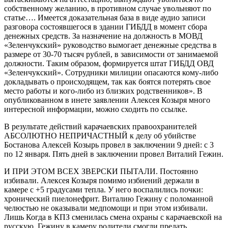
собственному желанию, в противном случае увольняют по
статье…. Имеется доказательная база в виде аудио записи
разговора состоявшегося в здании ГИБДД в момент сбора
денежных средств. За назначение на должность в МОВД
«Зеленчукский» руководство вымогает денежные средства в
размере от 30-70 тысяч рублей, в зависимости от занимаемой
должности. Таким образом, формируется штат ГИБДД ОВД
«Зеленчукский». Сотрудники милиции опасаются кому-либо
докладывать о происходящем, так как боятся потерять свое
место работы и кого-либо из близких родственников». В
опубликованном в инете заявлении Алексея Козыря много
интересной информации, можно сходить по ссылке.
В результате действий карачаевских правоохранителей
АБСОЛЮТНО НЕПРИЧАСТНЫЙ к делу об убийстве
Бостанова Алексей Козырь провел в заключении 9 дней: с 3
по 12 января. Пять дней в заключении провел Виталий Гежин.
И ПРИ ЭТОМ ВСЕХ ЗВЕРСКИ ПЫТАЛИ. Постоянно
избивали. Алексея Козыря помимо избиений держали в
камере с +5 градусами тепла. У него воспалились почки:
хронический пиелонефрит. Виталию Гежину с поломанной
челюстью не оказывали медпомощи и при этом избивали.
Лишь Когда в КПЗ сменилась смена охраны с карачаевской на
русскую, Гежину в камеру родители смогли предать