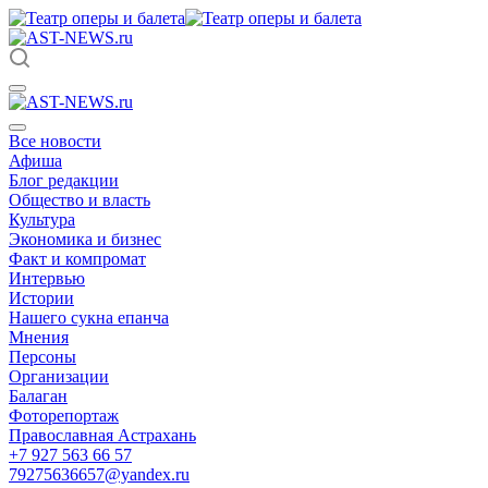
Все новости
Афиша
Блог редакции
Общество и власть
Культура
Экономика и бизнес
Факт и компромат
Интервью
Истории
Нашего сукна епанча
Мнения
Персоны
Организации
Балаган
Фоторепортаж
Православная Астрахань
+7 927 563 66 57
79275636657@yandex.ru