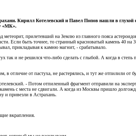
рахани. Кирилл Котелевский и Павел Попов нашли в глухой 
у «МК».
азад метеорит, прилетевший на Землю из главного пояса астероид
асти. Если быть точнее, то странный красноватый камень 40 на 
ывал, прикладывая к камню магнит, - срабатывало.
ух так и не решился что-либо сделать с глыбой. А когда в степь
ом, в отличие от пастуха, не растерялись, и тут же отпилили от
отелевский. - Потом отпиленный фрагмент отправили на экспер
камень с места не сдвигали. А когда из Москвы пришло долгожд
ну и привезли в Астрахань.
ящие вкрапления.
крет, который мы не раскрываем.