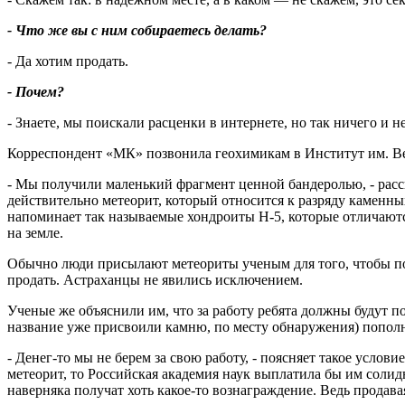
- Что же вы с ним собираетесь делать?
- Да хотим продать.
- Почем?
- Знаете, мы поискали расценки в интернете, но так ничего и
Корреспондент «МК» позвонила геохимикам в Институт им. Ве
- Мы получили маленький фрагмент ценной бандеролью, - расс
действительно метеорит, который относится к разряду каменны
напоминает так называемые хондроиты H-5, которые отличают
на земле.
Обычно люди присылают метеориты ученым для того, чтобы под
продать. Астраханцы не явились исключением.
Ученые же объяснили им, что за работу ребята должны будут п
название уже присвоили камню, по месту обнаружения) попол
- Денег-то мы не берем за свою работу, - поясняет такое услов
метеорит, то Российская академия наук выплатила бы им солид
наверняка получат хоть какое-то вознаграждение. Ведь продав