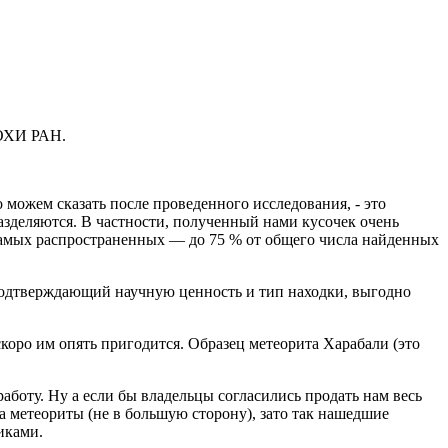
ЕОХИ РАН.
можем сказать после проведенного исследования, - это
азделяются. В частности, полученный нами кусочек очень
самых распространенных — до 75 % от общего числа найденных
 подтверждающий научную ценность и тип находки, выгодно
скоро им опять пригодится. Образец метеорита Харабали (это
 работу. Ну а если бы владельцы согласились продать нам весь
а метеориты (не в большую сторону), зато так нашедшие
иками.