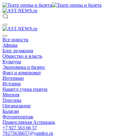
Все новости
Афиша
Блог редакции
Общество и власть
Культура
Экономика и бизнес
Факт и компромат
Интервью
Истории
Нашего сукна епанча
Мнения
Персоны
Организации
Балаган
Фоторепортаж
Православная Астрахань
+7 927 563 66 57
79275636657@yandex.ru