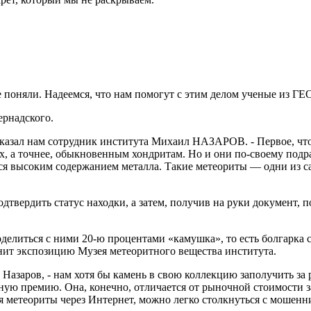
 не поняли. Надеемся, что нам помогут с этим делом ученые из Г
рнадского.
казал нам сотрудник института Михаил НАЗАРОВ. - Первое, что 
х, а точнее, обыкновенным хондритам. Но и они по-своему подр
ся высоким содержанием металла. Такие метеориты — одни из 
твердить статус находки, а затем, получив на руки документ,
оделиться с ними 20-ю процентами «камушка», то есть болгарка 
нит экспозицию Музея метеоритного вещества института.
ие Назаров, - нам хотя бы камень в свою коллекцию заполучить за
ную премию. Она, конечно, отличается от рыночной стоимости з
ая метеориты через Интернет, можно легко столкнуться с мошенн