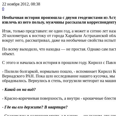
22 ноября 2012, 08:38
0
Необычная история произошла с двумя геодезистами из Аст
извлечь из него пользу, мужчины рассказали корреспондент
Итак, только представьте: не один год, а может и сотню лет н
20 километрах к востоку от города Харабали Астраханской обл
вокруг него, рассматривал, даже на необычные свойства испыт
По всему выходило, что находка — не простая. Однако сам паст
объект.
С этого и началась вся история в прошлом году. Кирилл с Павл
- Пилили болгаркой, нормально пошло, - вспоминает Кирилл К
Вернадского РАН. Пока шло исследование нашего кусочка, мы 
обрадовались. Вернулись в степь, погрузили метеорит на маши
- Какой он на вид?
- Красно-коричневая поверхность, а внутри - крошечные блест
- Где вы его держите? В квартире?
- Скажем так: в надежном месте, а в каком — не скажем, это се