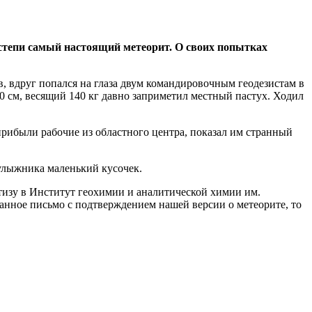
степи самый настоящий метеорит. О своих попытках
ов, вдруг попался на глаза двум командировочным геодезистам в
30 см, весящий 140 кг давно заприметил местный пастух. Ходил
 прибыли рабочие из областного центра, показал им странный
 булыжника маленький кусочек.
тизу в Институт геохимии и аналитической химии им.
анное письмо с подтверждением нашей версии о метеорите, то