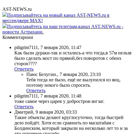
AST-NEWS.ru
Подписывайтесь на новый канал AST-NEWS.ru в
мессенджере MAX!
Подписывайтесь на наш телеграм-канал AST-NEWS.ru -
новости Астрахани.
Комментариии
piligrim7111
,
7 января 2020, 11:47
Как были дураки-так и остались-а что тогда,в 57м нельзя
было сделать мост по прямой,без поворотов с обеих
сторон????
Ответить
Паюс Белугин.
,
7 января 2020, 23:10
Тебя тогда не было, ещё не вылупился из яиц,
поэтому некого было спросить.
Ответить
piligrim7111
,
7 января 2020, 11:48
тоже самое через царев у добростроя-зигзаг.
Ответить
Дмитрий
,
9 января 2020, 03:33
Такие объекты делают круглосуточно, тогда быстрей
дело пойдёт. Хотя если сравнить по масштабам с
Болдинским, который закрыли на несколько лет то и за
это огромное спасибо.