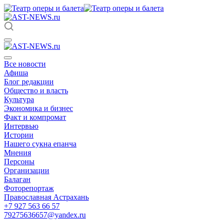
Все новости
Афиша
Блог редакции
Общество и власть
Культура
Экономика и бизнес
Факт и компромат
Интервью
Истории
Нашего сукна епанча
Мнения
Персоны
Организации
Балаган
Фоторепортаж
Православная Астрахань
+7 927 563 66 57
79275636657@yandex.ru