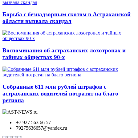
Борьба с безнадзорным скотом в Астраханской
области вызвала скандал
Воспоминания об астраханских лохотронах и
тайных обществах 90-х
Собранные 611 млн рублей штрафов с
астраханских водителей потратят на благо
региона
+7 927 563 66 57
79275636657@yandex.ru