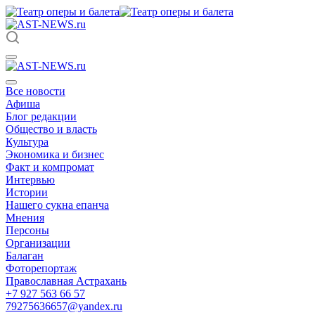
Все новости
Афиша
Блог редакции
Общество и власть
Культура
Экономика и бизнес
Факт и компромат
Интервью
Истории
Нашего сукна епанча
Мнения
Персоны
Организации
Балаган
Фоторепортаж
Православная Астрахань
+7 927 563 66 57
79275636657@yandex.ru