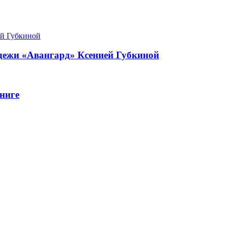
одежи «Авангард» Ксенией Губкиной
ниге