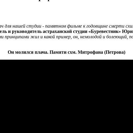
ач для нашей студии - памятном фильме к годовщине смерти сх
тель и руководитель астраханской студии «Буревестник»
Юрий
ми принципами жил и какой пример, он, немолодой и болеющий, 
Он молился плача. Памяти схм. Митрофана (Петрова)