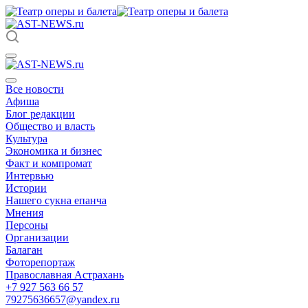
Все новости
Афиша
Блог редакции
Общество и власть
Культура
Экономика и бизнес
Факт и компромат
Интервью
Истории
Нашего сукна епанча
Мнения
Персоны
Организации
Балаган
Фоторепортаж
Православная Астрахань
+7 927 563 66 57
79275636657@yandex.ru