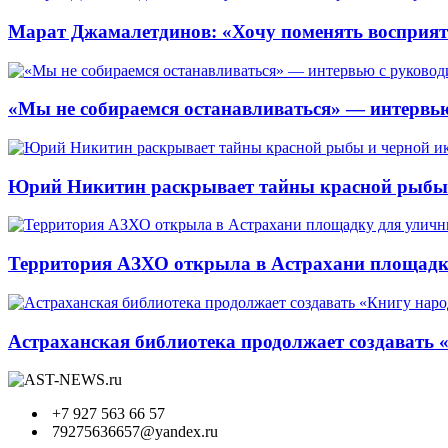
Марат Джамалетдинов: «Хочу поменять восприят
«Мы не собираемся останавливаться» — интервью
Юрий Никитин раскрывает тайны красной рыбы и
Территория АЗХО открыла в Астрахани площадк
Астраханская библиотека продолжает создавать 
+7 927 563 66 57
79275636657@yandex.ru