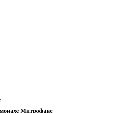
е
химонахе Митрофане