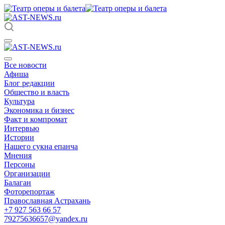
Все новости
Афиша
Блог редакции
Общество и власть
Культура
Экономика и бизнес
Факт и компромат
Интервью
Истории
Нашего сукна епанча
Мнения
Персоны
Организации
Балаган
Фоторепортаж
Православная Астрахань
+7 927 563 66 57
79275636657@yandex.ru