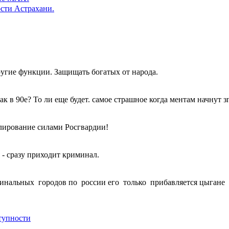
сти Астрахани.
ругие функции. Защищать богатых от народа.
к в 90е? То ли еще будет. самое страшное когда ментам начнут з
улирование силами Росгвардии!
 - сразу приходит криминал.
нальных городов по россии его только прибавляется цыгане 