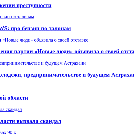
жении преступности
WS: про бензин по талонам
ления партии «Новые люди» объявила о своей отст
олодёжи, предпринимательстве и будущем Астраха
ой области
бласти вызвала скандал