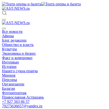
Все новости
Афиша
Блог редакции
Общество и власть
Культура
Экономика и бизнес
Факт и компромат
Интервью
Истории
Нашего сукна епанча
Мнения
Персоны
Организации
Балаган
Фоторепортаж
Православная Астрахань
+7 927 563 66 57
79275636657@yandex.ru