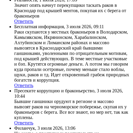
Значит опять начнут перекупщики таскать раков в
Краснодар под крышей ментов, покупая их с берега от
браконьеров
Ответить
Бесплатная информация
,
3 июля 2026, 09:11
Раки скупаются у местных браконьеров в Володарском,
Камызякском, Икрянинском, Харабалинском,
Ахтубинском и Лиманском районах и массово
вывозятся в Краснодарский край бывшими
гаишниками, уволенными по отрицательным мотивам,
под крышей действующих. В теме местные участковые
и бэп. Крутятся огромные деньги. А потом мы говорим
куда пропали осетровые, почему меньше стало воблы,
щуки, раков и тд. Идет откровенный грабеж природных
богатств и коррупция.
Ответить
Пресеките коррупцию и браконьерство
,
3 июля 2026,
10:44
Бывшие гаишники орудуют в регионе и массово
вывозят раков на черноморское побережье, скупая их у
браконьеров с берега. Все все знают, но мер нет, так как
куплены.
Ответить
Филанчук
,
3 июля 2026, 13:06