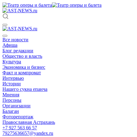
Все новости
Афиша
Блог редакции
Общество и власть
Культура
Экономика и бизнес
Факт и компромат
Интервью
Истории
Нашего сукна епанча
Мнения
Персоны
Организации
Балаган
Фоторепортаж
Православная Астрахань
+7 927 563 66 57
79275636657@yandex.ru