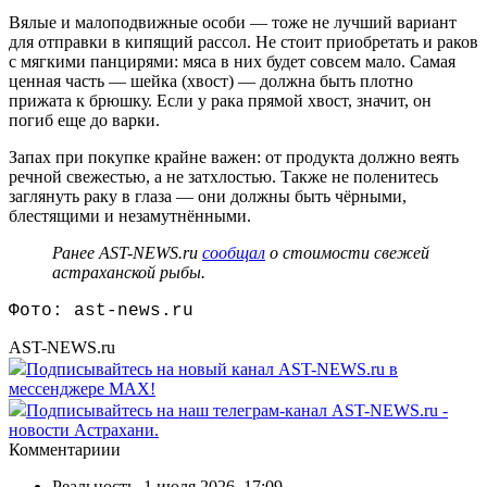
Вялые и малоподвижные особи — тоже не лучший вариант
для отправки в кипящий рассол. Не стоит приобретать и раков
с мягкими панцирями: мяса в них будет совсем мало. Самая
ценная часть — шейка (хвост) — должна быть плотно
прижата к брюшку. Если у рака прямой хвост, значит, он
погиб еще до варки.
Запах при покупке крайне важен: от продукта должно веять
речной свежестью, а не затхлостью. Также не поленитесь
заглянуть раку в глаза — они должны быть чёрными,
блестящими и незамутнёнными.
Ранее AST-NEWS.ru
сообщал
о стоимости свежей
астраханской рыбы.
Фото: ast-news.ru
AST-NEWS.ru
Подписывайтесь на новый канал AST-NEWS.ru в
мессенджере MAX!
Подписывайтесь на наш телеграм-канал AST-NEWS.ru -
новости Астрахани.
Комментариии
Реальность
,
1 июля 2026, 17:09