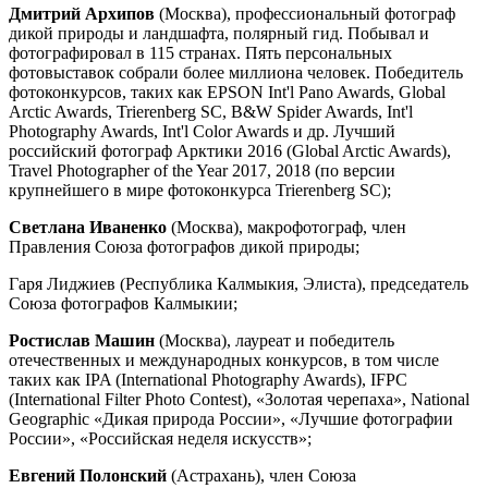
Дмитрий Архипов
(Москва), профессиональный фотограф
дикой природы и ландшафта, полярный гид. Побывал и
фотографировал в 115 странах. Пять персональных
фотовыставок собрали более миллиона человек. Победитель
фотоконкурсов, таких как EPSON Int'l Pano Awards, Global
Arctic Awards, Trierenberg SC, B&W Spider Awards, Int'l
Photography Awards, Int'l Color Awards и др. Лучший
российский фотограф Арктики 2016 (Global Arctic Awards),
Travel Photographer of the Year 2017, 2018 (по версии
крупнейшего в мире фотоконкурса Trierenberg SC);
Светлана Иваненко
(Москва), макрофотограф, член
Правления Союза фотографов дикой природы;
Гаря Лиджиев (Республика Калмыкия, Элиста), председатель
Союза фотографов Калмыкии;
Ростислав Машин
(Москва), лауреат и победитель
отечественных и международных конкурсов, в том числе
таких как IPA (International Photography Awards), IFPC
(International Filter Photo Contest), «Золотая черепаха», National
Geographic «Дикая природа России», «Лучшие фотографии
России», «Российская неделя искусств»;
Евгений Полонский
(Астрахань), член Союза