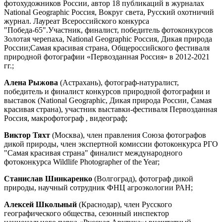
фотохудожников России, автор 18 публикаций в журналах
National Geographic Россия, Вокруг света, Русский охотничий
журнал. Лауреат Всероссийского конкурса
"Победа-65".Участник, финалист, победитель фотоконкурсов
Золотая черепаха, National Geographic Россия, Дикая природа
России;Самая красивая страна, Общероссийского фестиваля
природной фотографии «Первозданная Россия» в 2012-2021
гг.;
Алена Рыжова
(Астрахань), фотограф-натуралист,
победитель и финалист конкурсов природной фотографии и
выставок (National Geographic, Дикая природа России, Самая
красивая страна), участник выставки-фестиваля Первозданная
Россия, макрофотограф , видеограф;
Виктор Тяхт
(Москва), член правления Союза фотографов
дикой природы, член экспертной комиссии фотоконкурса РГО
"Самая красивая страна" финалист международного
фотоконкурса Wildlife Photographer of the Year;
Станислав Шинкаренко
(Волгоград), фотограф дикой
природы, научный сотрудник ФНЦ агроэкологии РАН;
Алексей Школьный
(Краснодар), член Русского
географического общества, сезонный инспектор