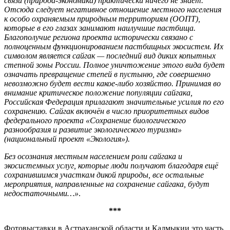
связи (природа-экономика) практически ничего не знает.
Отсюда следует негативное отношение местного населения
к особо охраняемым природным территориям (ООПТ),
которые в его глазах занимают наилучшие пастбища.
Благополучие региона проекта исторически связано с
полноценным функционированием пастбищных экосистем. Их
символом является сайгак — последний вид диких копытных
степной зоны России. Полное уничтожение этого вида будет
означать превращение степей в пустыню, где совершенно
невозможно будет вести какое-либо хозяйство. Принимая во
внимание критическое положение популяции сайгака,
Российская Федерация прилагают значительные усилия по его
сохранению. Сайгак включён в число приоритетных видов
федерального проекта «Сохранение биологического
разнообразия и развитие экологического туризма»
(национальный проект «Экология»).
Без осознания местным населением роли сайгака и
экосистемных услуг, которые люди получают благодаря ещё
сохранившимся участкам дикой природы, все остальные
мероприятия, направленные на сохранение сайгака, будут
недостаточными…»
.
***
Фотовыставки в Астраханской области и Калмыкии это часть