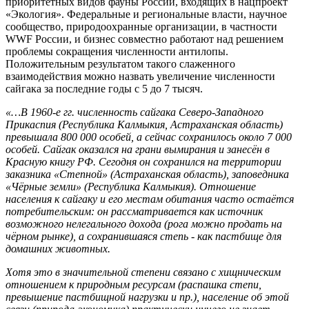
приоритетных видов фауны России, входящих в нацпроект
«Экология». Федеральные и региональные власти, научное
сообщество, природоохранные организации, в частности
WWF России, и бизнес совместно работают над решением
проблемы сокращения численности антилопы.
Положительным результатом такого слаженного
взаимодействия можно назвать увеличение численности
сайгака за последние годы с 5 до 7 тысяч.
«…В 1960-е гг. численность сайгака Северо-Западного
Прикаспия (Республика Калмыкия, Астраханская область)
превышала 800 000 особей, а сейчас сохранилось около 7 000
особей. Сайгак оказался на грани вымирания и занесён в
Красную книгу РФ. Сегодня он сохранился на территории
заказника «Степной» (Астраханская область), заповедника
«Чёрные земли» (Республика Калмыкия). Отношение
населения к сайгаку и его местам обитания часто остаётся
потребительским: он рассматривается как источник
возможного нелегального дохода (рога можно продать на
чёрном рынке), а сохранившаяся степь - как пастбище для
домашних животных.
Хотя это в значительной степени связано с хищническим
отношением к природным ресурсам (распашка степи,
превышение пастбищной нагрузки и пр.), население об этой