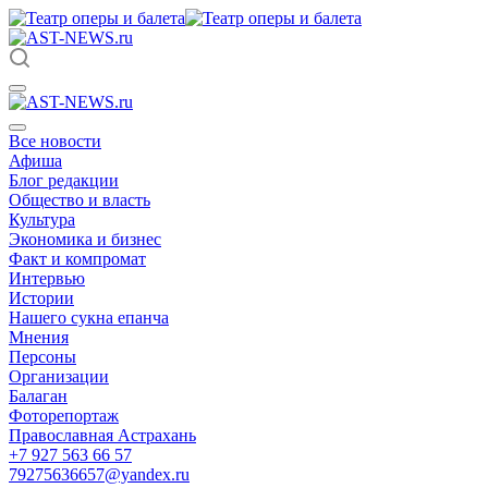
Все новости
Афиша
Блог редакции
Общество и власть
Культура
Экономика и бизнес
Факт и компромат
Интервью
Истории
Нашего сукна епанча
Мнения
Персоны
Организации
Балаган
Фоторепортаж
Православная Астрахань
+7 927 563 66 57
79275636657@yandex.ru