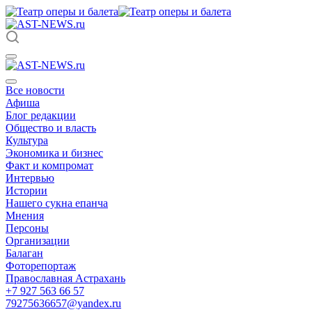
Все новости
Афиша
Блог редакции
Общество и власть
Культура
Экономика и бизнес
Факт и компромат
Интервью
Истории
Нашего сукна епанча
Мнения
Персоны
Организации
Балаган
Фоторепортаж
Православная Астрахань
+7 927 563 66 57
79275636657@yandex.ru