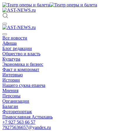
Все новости
Афиша
Блог редакции
Общество и власть
Культура
Экономика и бизнес
Факт и компромат
Интервью
Истории
Нашего сукна епанча
Мнения
Персоны
Организации
Балаган
Фоторепортаж
Православная Астрахань
+7 927 563 66 57
79275636657@yandex.ru