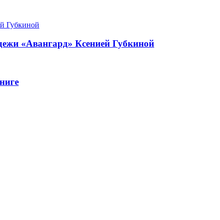
одежи «Авангард» Ксенией Губкиной
ниге