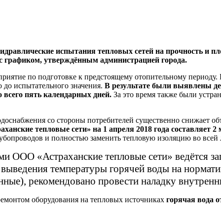
гидравлические испытания тепловых сетей на прочность и 
 с графиком, утверждённым администрацией города.
оприятие по подготовке к предстоящему отопительному периоду
 до испытательного значения.
В результате были выявлены д
о всего пять календарных дней.
За это время также были устр
водоснабжения со стороны потребителей существенно снижает о
ханские тепловые сети» на 1 апреля 2018 года составляет 2 м
убопроводов и полностью заменить тепловую изоляцию во всей 
ками ООО «Астраханские тепловые сети» ведётся з
 выведения температуры горячей воды на норма
ые), рекомендовано провести наладку внутренни
емонтом оборудования на тепловых источниках
горячая вода о