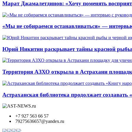
Марат Джамалетдинов: «Хочу поменять восприят
«Мы не собираемся останавливаться» — интервью
Юрий Никитин раскрывает тайны красной рыбы и
Территория АЗХО открыла в Астрахани площадк
Астраханская библиотека продолжает создавать 
+7 927 563 66 57
79275636657@yandex.ru