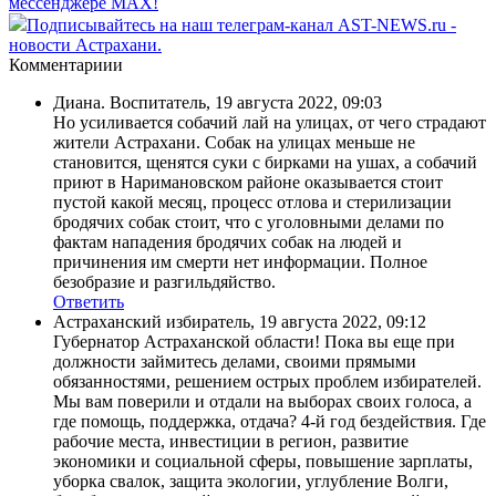
мессенджере MAX!
Подписывайтесь на наш телеграм-канал AST-NEWS.ru -
новости Астрахани.
Комментариии
Диана. Воспитатель
,
19 августа 2022, 09:03
Но усиливается собачий лай на улицах, от чего страдают
жители Астрахани. Собак на улицах меньше не
становится, щенятся суки с бирками на ушах, а собачий
приют в Наримановском районе оказывается стоит
пустой какой месяц, процесс отлова и стерилизации
бродячих собак стоит, что с уголовными делами по
фактам нападения бродячих собак на людей и
причинения им смерти нет информации. Полное
безобразие и разгильдяйство.
Ответить
Астраханский избиратель
,
19 августа 2022, 09:12
Губернатор Астраханской области! Пока вы еще при
должности займитесь делами, своими прямыми
обязанностями, решением острых проблем избирателей.
Мы вам поверили и отдали на выборах своих голоса, а
где помощь, поддержка, отдача? 4-й год бездействия. Где
рабочие места, инвестиции в регион, развитие
экономики и социальной сферы, повышение зарплаты,
уборка свалок, защита экологии, углубление Волги,