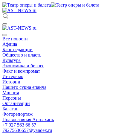
Все новости
Афиша
Блог редакции
Общество и власть
Культура
Экономика и бизнес
Факт и компромат
Интервью
Истории
Нашего сукна епанча
Мнения
Персоны
Организации
Балаган
Фоторепортаж
Православная Астрахань
+7 927 563 66 57
79275636657@yandex.ru