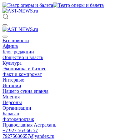
Все новости
Афиша
Блог редакции
Общество и власть
Культура
Экономика и бизнес
Факт и компромат
Интервью
Истории
Нашего сукна епанча
Мнения
Персоны
Организации
Балаган
Фоторепортаж
Православная Астрахань
+7 927 563 66 57
79275636657@yandex.ru