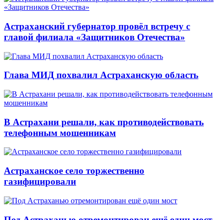
Астраханский губернатор провёл встречу с
главой филиала «Защитников Отечества»
Глава МИД похвалил Астраханскую область
В Астрахани решали, как противодействовать
телефонным мошенникам
Астраханское село торжественно
газифицировали
Под Астраханью отремонтирован ещё один мост