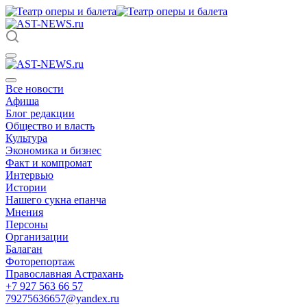
Все новости
Афиша
Блог редакции
Общество и власть
Культура
Экономика и бизнес
Факт и компромат
Интервью
Истории
Нашего сукна епанча
Мнения
Персоны
Организации
Балаган
Фоторепортаж
Православная Астрахань
+7 927 563 66 57
79275636657@yandex.ru