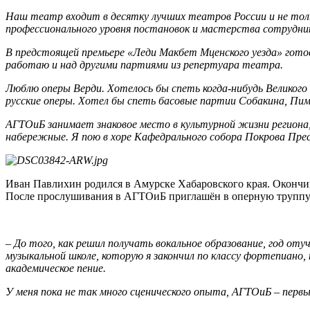
Наш театр входит в десятку лучших театров России и не только
профессионального уровня постановок и мастерства сотрудник
В предстоящей премьере «Леди Макбет Мценского уезда» гот
работаю и над другими партиями из репертуара театра.
Люблю оперы Верди. Хотелось бы спеть когда-нибудь Великого 
русские оперы. Хотел бы спеть басовые партии Собакина, Пиме
АГТОиБ занимает знаковое место в культурной жизни региона,
набережные. Я пою в хоре Кафедрального собора Покрова Пре
Иван Павлихин родился в Амурске Хабаровского края. Окончив
После прослушивания в АГТОиБ приглашён в оперную труппу
–
До того, как решил получать вокальное образование, год от
музыкальной школе, которую я закончил по классу фортепиано,
академическое пение.
У меня пока не так много сценического опыта, АГТОиБ – перв