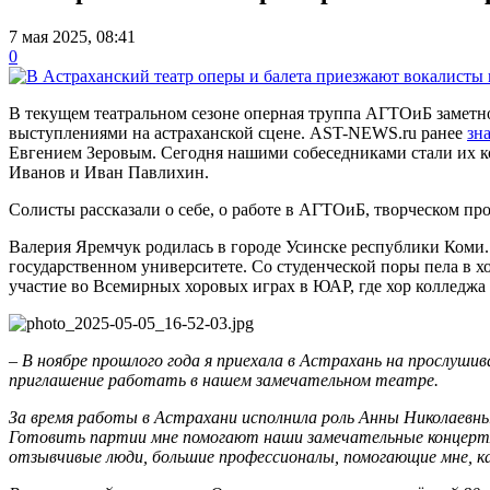
7 мая 2025, 08:41
0
В текущем театральном сезоне оперная труппа АГТОиБ заметно
выступлениями на астраханской сцене. AST-NEWS.ru ранее
зн
Евгением Зеровым. Сегодня нашими собеседниками стали их к
Иванов и Иван Павлихин.
Солисты рассказали о себе, о работе в АГТОиБ, творческом про
Валерия Яремчук родилась в городе Усинске республики Коми
государственном университете. Со студенческой поры пела в х
участие во Всемирных хоровых играх в ЮАР, где хор колледжа 
–
В ноябре прошлого года я приехала в Астрахань на прослушив
приглашение работать в нашем замечательном театре.
За время работы в Астрахани исполнила роль Анны Николаевны
Готовить партии мне помогают наши замечательные концерт
отзывчивые люди, большие профессионалы, помогающие мне, ка