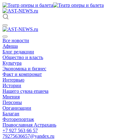
Все новости
Афиша
Блог редакции
Общество и власть
Культура
Экономика и бизнес
Факт и компромат
Интервью
Истории
Нашего сукна епанча
Мнения
Персоны
Организации
Балаган
Фоторепортаж
Православная Астрахань
+7 927 563 66 57
79275636657@yandex.ru