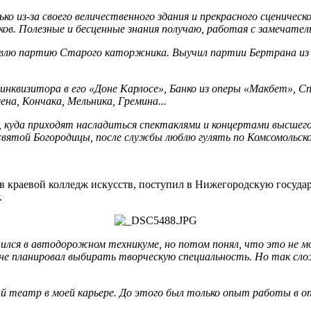
 из-за своего величественного здания и прекрасного сценическо
ов. Полезные и бесценные знания получаю, работая с замечател
овлю партию Старого каторжника. Выучил партии Бертрана из 
инквизитора в его «Доне Карлосе», Банко из оперы «Макбет», С
на, Кончака, Мельника, Гремина...
 куда приходят насладиться спектаклями и концертами высшего 
святой Богородицы, после службы люблю гулять по Комсомольск
 краевой колледж искусств, поступил в Нижегородскую государ
.
учился в автодорожном техникуме, но потом понял, что это не 
 не планировал выбирать творческую специальность. Но так сло
ый театр в моей карьере. До этого был только опыт работы в о