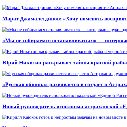
Марат Джамалетдинов: «Хочу поменять восприят
«Мы не собираемся останавливаться» — интервью
Юрий Никитин раскрывает тайны красной рыбы и
«Русская община» развивается и создает в Астр
Новый руководитель исполкома астраханской «Ед