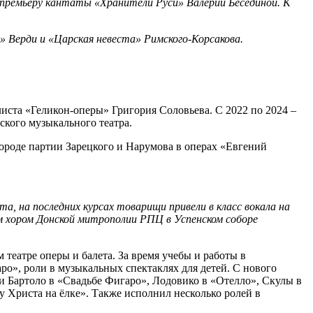
 премьеру кантаты «Хранители Руси» Валерии Бесединой. К
» Верди и «Царская невеста» Римского-Корсакова.
иста «Геликон-оперы» Григория Соловьева. С 2022 по 2024 –
ского музыкального театра.
ороде партии Зарецкого и Нарумова в операх «Евгений
а, на последних курсах товарищи привели в класс вокала на
им хором Донской митрополии РПЦ в Успенском соборе
театре оперы и балета. За время учебы и работы в
ро», роли в музыкальных спектаклях для детей. С нового
ии Бартоло в «Свадьбе Фигаро», Лодовико в «Отелло», Скулы в
у Христа на ёлке». Также исполнил несколько ролей в