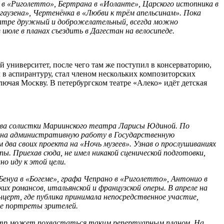
не в «Риголетто», Бертрана в «Иоланте», Царского истопника в
аузена», Чертенёнка в «Любви к трём апельсинам». Пока
 театре дружный и доброжелательный, всегда можно
июле в планах съездить в Дагестан на велосипеде.
университет, после чего там же поступил в консерваторию,
 в аспирантуру, стал членом нескольких композиторских
ючая Москву. В петербургском театре «Алеко» идёт детская
рства солистки Мариинского театра Ларисы Юдиной. По
ь на административную работу в Государственную
 два своих проекта на «Ночь музеев». Узнав о прослушиваниях
ы. Приехав сюда, не имел никакой сценической подготовки,
о иду к этой цели.
Бенуа в «Богеме», графа Чепрано в «Риголетто», Антонио в
ких романсов, итальянской и французской оперы. В апреле на
церт, где публика принимала непосредственное участие,
ые портреты зрителей.
театр может похвастаться таким репертуарным планом. На