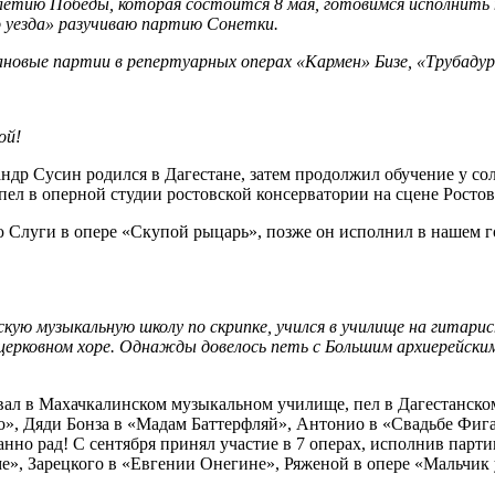
летию Победы, которая состоится 8 мая, готовимся исполнить
 уезда» разучиваю партию Сонетки.
новые партии в репертуарных операх «Кармен» Бизе, «Трубадур
ой!
др Сусин родился в Дагестане, затем продолжил обучение у сол
 пел в оперной студии ростовской консерватории на сцене Ростов
 Слуги в опере «Скупой рыцарь», позже он исполнил в нашем г
ую музыкальную школу по скрипке, учился в училище на гитарист
в церковном хоре. Однажды довелось петь с Большим архиерейск
ал в Махачкалинском музыкальном училище, пел в Дагестанском 
о», Дяди Бонза в «Мадам Баттерфляй», Антонио в «Свадьбе Фига
анно рад! С сентября принял участие в 7 операх, исполнив парт
е», Зарецкого в «Евгении Онегине», Ряженой в опере «Мальчик 