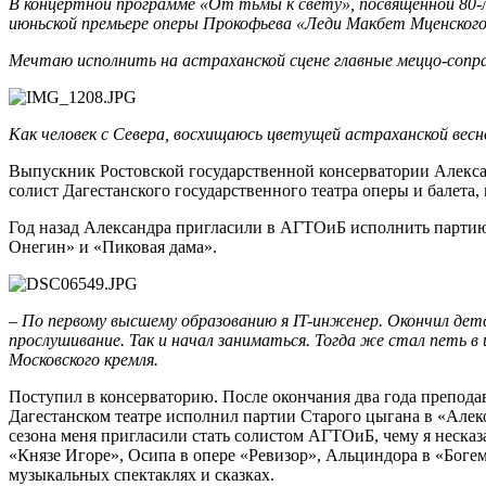
В концертной программе «От тьмы к свету», посвящённой 80-
июньской премьере оперы Прокофьева «Леди Макбет Мценского
Мечтаю исполнить на астраханской сцене главные меццо-сопра
Как человек с Севера, восхищаюсь цветущей астраханской весн
Выпускник Ростовской государственной консерватории Алексан
солист Дагестанского государственного театра оперы и балета,
Год назад Александра пригласили в АГТОиБ исполнить партию
Онегин» и «Пиковая дама».
–
По первому высшему образованию я IT-инженер. Окончил детск
прослушивание. Так и начал заниматься. Тогда же стал петь 
Московского кремля.
Поступил в консерваторию. После окончания два года преподав
Дагестанском театре исполнил партии Старого цыгана в «Алек
сезона меня пригласили стать солистом АГТОиБ, чему я несказ
«Князе Игоре», Осипа в опере «Ревизор», Альциндора в «Богем
музыкальных спектаклях и сказках.