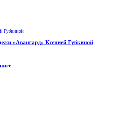
одежи «Авангард» Ксенией Губкиной
ниге