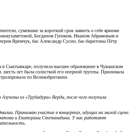
ители, сумевшие за короткий срок заявить о себе яркими
 Бикмухаметовой, Богданом Гуенком, Иваном Абрамовым и
ерия Яремчук, бас Александр Сусин, бас-баритоны Пётр
а в Сыктывкаре, получила высшее образование в Чувашском
и, шесть лет была солисткой его оперной труппы. Принимала
астролировала по Великобритании.
 Азучены из «Трубадура» Верди, после чего получила
милии. Принимаю участие в концертах, идущих на малой сцене.
ратова и Екатерина Степанидина. У нас работают
лательность.