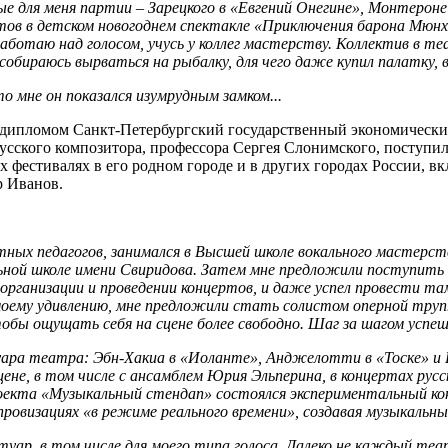
мые для меня партии – Зарецкого в «Евгений Онегине», Монтеро
тов в детском новогоднем спектакле «Приключения барона Мюнхг
 работаю над голосом, учусь у коллег мастерству. Коллектив в
обираюсь вырваться на рыбалку, для чего даже купил палатку, в 
о мне он показался изумрудным замком...
дипломом Санкт-Петербургский государственный экономический 
усского композитора, профессора Сергея Слонимского, поступил
фестивалях в его родном городе и в других городах России, вкл
р Иванов.
астных педагогов, занимался в Высшей школе вокального масте
льной школе имени Свиридова. Затем мне предложили поступит
организации и проведении концертов, и даже успел провести там
моему удивлению, мне предложили стать солистом оперной трупп
обы ощущать себя на сцене более свободно. Шаг за шагом успешн
туара театра: Эбн-Хакиа в «Иоланте», Анджелотти в «Тоске» и 
ене, в том числе с ансамблем Юрия Эльперина, в концертах русс
оекта «Музыкальный стендап» состоялся экспериментальный кон
провизациях «в режиме реального времени», создавая музыкальн
туар, в том числе для моего типа голоса. Далеко не каждый 