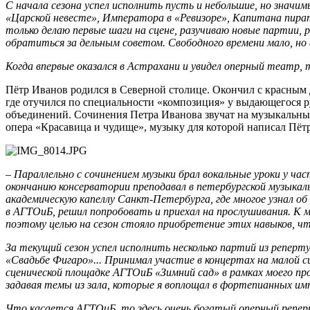
С начала сезона успел исполнить пусть и небольшие, но значи
«Царской невесте», Императора в «Ревизоре», Капитана пира
только делаю первые шаги на сцене, разучиваю новые партии,
обратиться за дельным советом. Свободного времени мало, но с
Когда впервые оказался в Астрахани и увидел оперный театр, т
Пётр Иванов родился в Северной столице. Окончил с красным 
где отучился по специальности «композиция» у выдающегося р
объединений. Сочинения Петра Иванова звучат на музыкальных 
опера «Красавица и чудище», музыку для которой написал Пёт
–
Параллельно с сочинением музыки брал вокальные уроки у ч
окончанию консерватории преподавал в петербургской музыка
академическую капеллу Санкт-Петербурга, где многое узнал об 
в АГТОиБ, решил попробовать и приехал на прослушивания. К 
поэтому целью на сезон стояло приобретение этих навыков, чт
За текущий сезон успел исполнить несколько партий из репер
«Свадьбе Фигаро»... Принимал участие в концертах на малой сц
сценической площадке АГТОиБ «Зимний сад» в рамках моего пр
задавая темы из зала, которые я воплощал в фортепианных им
Что касается АГТОиБ, то здесь очень богатый оперный репер