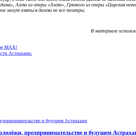
 дама», Алеко из оперы «Алеко», Грязного из оперы «Царская не
рое могут взяться далеко не все театры.
В материале использ
ере MAX!
сти Астрахани.
олодёжи, предпринимательстве и будущем Астраха