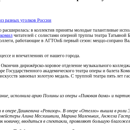
 расширилась: в коллектив приняты молодые талантливые исполн
акомил
читателей с солистами оперной труппы театра Татьяной
оллеги, работающие в АГТОиБ первый сезон: меццо-сопрано Вал
цессе и впечатлениях от нашего города.
. Окончив дирижёрско-хоровое отделение музыкального колледж
оре Государственного академического театра оперы и балета Ком
искусств завоевал золотую медаль. С труппой театра пять лет г
ание, исполнила арию Полины из оперы «Пиковая дама» и партию
 в опере Дашкевича «Ревизор». В опере «Отелло» вышла в роли Э
мейстеры Алина Месхишвили, Марина Маленьких, Анжела Гаст
к новичку, вводиться в спектакли, проявляют большую благоже