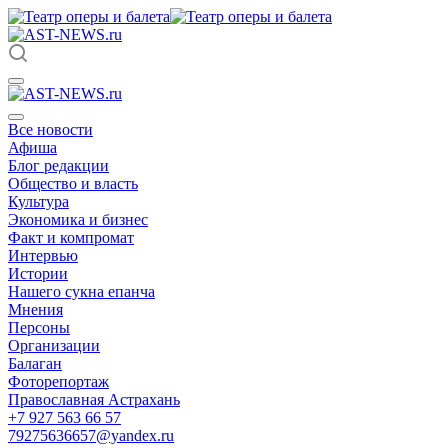
Все новости
Афиша
Блог редакции
Общество и власть
Культура
Экономика и бизнес
Факт и компромат
Интервью
Истории
Нашего сукна епанча
Мнения
Персоны
Организации
Балаган
Фоторепортаж
Православная Астрахань
+7 927 563 66 57
79275636657@yandex.ru