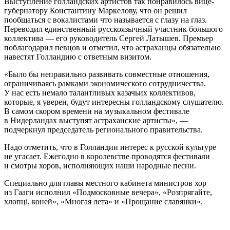
Выступление голландских артистов так понравилось вице-
губернатору Константину Маркелову, что он решил
пообщаться с вокалистами что называется с глазу на глаз.
Переводил единственный русскоязычный участник большого
коллектива — его руководитель Сергей Латышев. Премьер
поблагодарил певцов и отметил, что астраханцы обязательно
навестят Голландию с ответным визитом.
«Было бы неправильно развивать совместные отношения,
ограничиваясь рамками экономического сотрудничества.
У нас есть немало талантливых казачьих коллективов,
которые, я уверен, будут интересны голландскому слушателю.
В самом скором времени на музыкальном фестивале
в Нидерландах выступят астраханские артисты», —
подчеркнул председатель регионального правительства.
Надо отметить, что в Голландии интерес к русской культуре
не угасает. Ежегодно в королевстве проводятся фестивали
и смотры хоров, исполняющих наши народные песни.
Специально для главы местного кабинета министров хор
из Гааги исполнил «Подмосковные вечера», «Розпрягайте,
хлопцi, коней», «Многая лета» и «Прощание славянки».