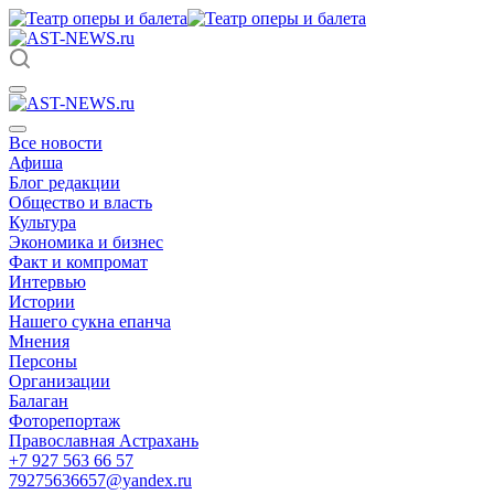
Все новости
Афиша
Блог редакции
Общество и власть
Культура
Экономика и бизнес
Факт и компромат
Интервью
Истории
Нашего сукна епанча
Мнения
Персоны
Организации
Балаган
Фоторепортаж
Православная Астрахань
+7 927 563 66 57
79275636657@yandex.ru