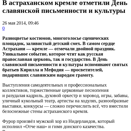
В астраханском кремле отметили День
славянской письменности и культуры
26 мая 2014, 09:46
0
Разноцветье костюмов, многоголосье сценических
площадок, заливистый детский смех. В самом сердце
Астрахани — кремле — отмечали двойной праздник.
Уникальное событие, которое чтит как русская
православная церковь, так и государство. В День
славянской письменности и культуры вспоминают святых
братьев Кирилла и Мефодия — просветителей,
подаривших славянским народам грамоту.
Выступления самодеятельных и профессиональных
коллективов, торжественные церковные песнопения
и разудалая кадриль, духовой оркестр и хоровод, игры, забавы,
уличный кукольный театр, артисты на ходулях, разнообразные
выставки, конкурсы — сложно перечислить всё, что вместили
белоснежные стены астраханского кремля.
Фурор произвёл мужской хор из Нидерландов, который
исполнил «Отче наш» и гимн донского казачества.