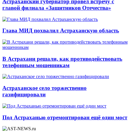
Астраханский губернатор провёл встречу с
главой филиала «Защитников Отечества»
Глава МИД похвалил Астраханскую область
В Астрахани решали, как противодействовать
телефонным мошенникам
Астраханское село торжественно
газифицировали
Под Астраханью отремонтирован ещё один мост