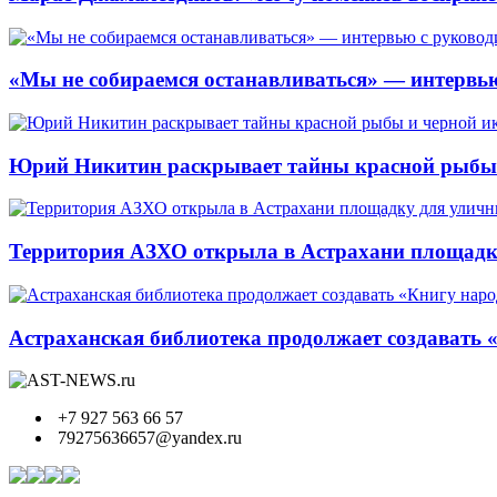
«Мы не собираемся останавливаться» — интервью
Юрий Никитин раскрывает тайны красной рыбы и
Территория АЗХО открыла в Астрахани площадк
Астраханская библиотека продолжает создавать 
+7 927 563 66 57
79275636657@yandex.ru