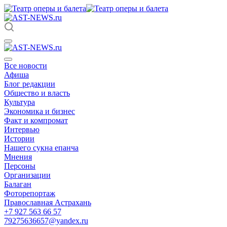
Все новости
Афиша
Блог редакции
Общество и власть
Культура
Экономика и бизнес
Факт и компромат
Интервью
Истории
Нашего сукна епанча
Мнения
Персоны
Организации
Балаган
Фоторепортаж
Православная Астрахань
+7 927 563 66 57
79275636657@yandex.ru