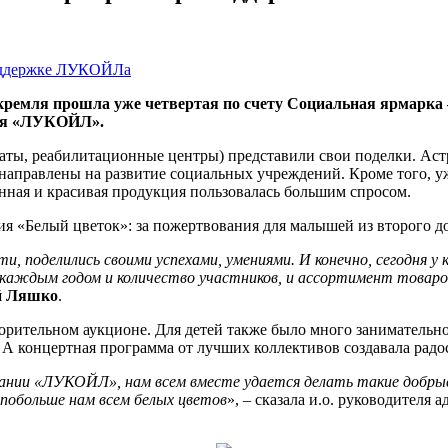
ремля прошла уже четвертая по счету Социальная ярмарка 
ия «ЛУКОЙЛ».
аты, реабилитационные центры) представили свои поделки. Аст
 направлены на развитие социальных учреждений. Кроме того, уж
нная и красивая продукция пользовалась большим спросом.
я «Белый цветок»: за пожертвования для малышей из второго до
, поделились своими успехами, умениями. И конечно, сегодня у
 каждым годом и количество участников, и ассортимент товаро
й Ляшко
.
рительном аукционе. Для детей также было много занимательног
. А концертная программа от лучших коллективов создавала рад
ании «ЛУКОЙЛ», нам всем вместе удается делать такие добрые
 побольше нам всем белых цветов
», – сказала и.о. руководителя