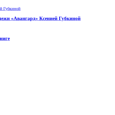
одежи «Авангард» Ксенией Губкиной
ниге