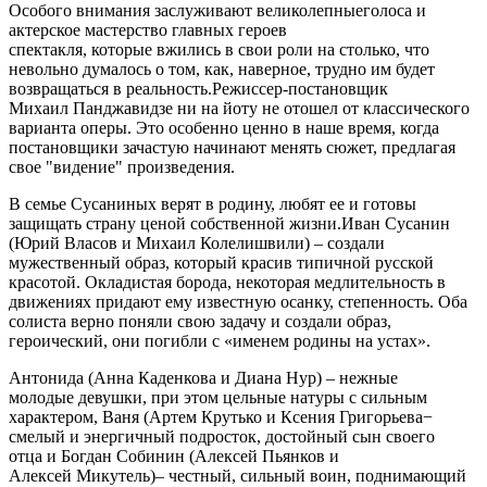
Особого внимания заслуживают великолепныеголоса и
актерское мастерство главных героев
спектакля, которые вжились в свои роли на столько, что
невольно думалось о том, как, наверное, трудно им будет
возвращаться в реальность.Режиссер-постановщик
Михаил Панджавидзе ни на йоту не отошел от классического
варианта оперы. Это особенно ценно в наше время, когда
постановщики зачастую начинают менять сюжет, предлагая
свое "видение" произведения.
В семье Сусаниных верят в родину, любят ее и готовы
защищать страну ценой собственной жизни.Иван Сусанин
(Юрий Власов и Михаил Колелишвили) – создали
мужественный образ, который красив типичной русской
красотой. Окладистая борода, некоторая медлительность в
движениях придают ему известную осанку, степенность. Оба
солиста верно поняли свою задачу и создали образ,
героический, они погибли с «именем родины на устах».
Антонида (Анна Каденкова и Диана Нур) – нежные
молодые девушки, при этом цельные натуры с сильным
характером, Ваня (Артем Крутько и Ксения Григорьева−
смелый и энергичный подросток, достойный сын своего
отца и Богдан Собинин (Алексей Пьянков и
Алексей Микутель)– честный, сильный воин, поднимающий