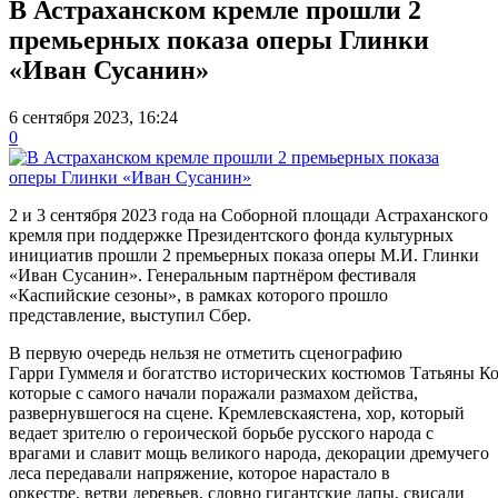
В Астраханском кремле прошли 2
премьерных показа оперы Глинки
«Иван Сусанин»
6 сентября 2023, 16:24
0
2 и 3 сентября 2023 года на Соборной площади Астраханского
кремля при поддержке Президентского фонда культурных
инициатив прошли 2 премьерных показа оперы М.И. Глинки
«Иван Сусанин». Генеральным партнёром фестиваля
«Каспийские сезоны», в рамках которого прошло
представление, выступил Сбер.
В первую очередь нельзя не отметить сценографию
Гарри Гуммеля и богатство исторических костюмов Татьяны К
которые с самого начали поражали размахом действа,
развернувшегося на сцене. Кремлевскаястена, хор, который
ведает зрителю о героической борьбе русского народа с
врагами и славит мощь великого народа, декорации дремучего
леса передавали напряжение, которое нарастало в
оркестре, ветви деревьев, словно гигантские лапы, свисали