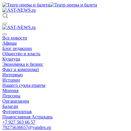
Все новости
Афиша
Блог редакции
Общество и власть
Культура
Экономика и бизнес
Факт и компромат
Интервью
Истории
Нашего сукна епанча
Мнения
Персоны
Организации
Балаган
Фоторепортаж
Православная Астрахань
+7 927 563 66 57
79275636657@yandex.ru