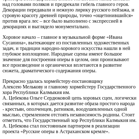
над головами поляков и предрекали гибель главного героя.
Декорации передавали и нежную лирику русского пейзажа, и
суровую красоту древней природы, точно «ощетинившийся»
против врага лес – все было выполнено с экспрессией в
декорациях и выглядело монументально.
Хоровое начало – главное в музыкальной форме «Ивана
Сусанина», вытекающее из поставленных художественных
задач, и традиции народно-хорового искусства нашли в ней
глубокое воплощение. Народные сцены имеют большое
значение для построения оперы в целом, они пронизывают
все произведение и органически вплетаются в развитие
сюжета, драматического содержания оперы.
Прекрасно удалась хормейстеру-постановщику
Алексею Мелькову и главному хормейстеру Государственного
хора Республики Калмыкия им.
А. Цебекова Ольге Сердюковой цепь хоровых сцен, логически
связанных, в которых дается развитие образа простого народа
- крестьян, ополченцев, ратников, воодушевленных одной
мыслью, стремлением отстоять независимость родины. Стоит
отметить, что Государственный хор Республики Калмыкия им.
А. Цебекова стал постоянным партнером в реализации
проекта «Русские оперы в Астраханском кремле».