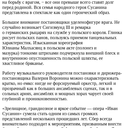
на борьбу с врагом, − все они превыше всего ставят долг
перед родиной. Вся семья народного героя Сусанина
представлена в спектакле как один героический образ.
Большое внимание постановщики уделенофигуре врага. Не
случайно возникает Сигизмунд III и ремарка
о германских рыцарях на службе у польского короля. Глинка
рисует польских панов, пользуясь приемом танцевальных
характеристик. Изысканная хореография
Юлианы Малхасянц в польском акте (полонез и
мазурка) тонкими штрихами подчеркнула внешний блеск и
внутреннюю опустошенность польской шляхты, ее
хвастливое бряканье.
Работу музыкального руководителя постановки и дирижера-
постановщика Валерия Воронина можно охарактеризовать
кратко, но емко: нигде не форсируемый оркестр, легкий и
прозрачный как в больших ансамблевых сценах, так и в
сольных ариях, ансамблях и мощных хорах чарует своей
глубиной и проникновенностью.
«Зрелищное, грандиозное и яркое событие — опера «Иван
Сусанин» сумела стать одним из самых громких
представлений нескольких прошедших лет. Сбер всегда
внимательно подходит к мероприятиям, призванным внести