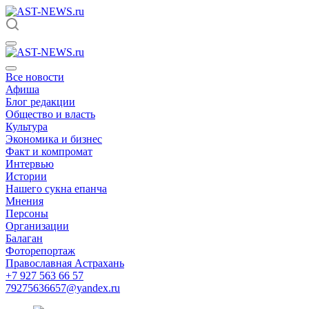
Все новости
Афиша
Блог редакции
Общество и власть
Культура
Экономика и бизнес
Факт и компромат
Интервью
Истории
Нашего сукна епанча
Мнения
Персоны
Организации
Балаган
Фоторепортаж
Православная Астрахань
+7 927 563 66 57
79275636657@yandex.ru