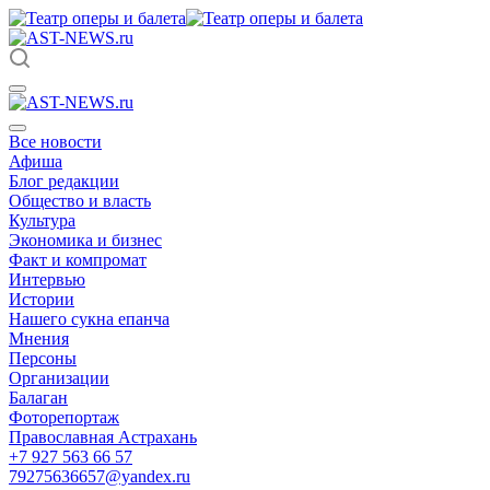
Все новости
Афиша
Блог редакции
Общество и власть
Культура
Экономика и бизнес
Факт и компромат
Интервью
Истории
Нашего сукна епанча
Мнения
Персоны
Организации
Балаган
Фоторепортаж
Православная Астрахань
+7 927 563 66 57
79275636657@yandex.ru