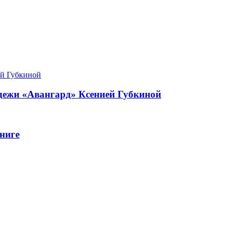
одежи «Авангард» Ксенией Губкиной
ниге