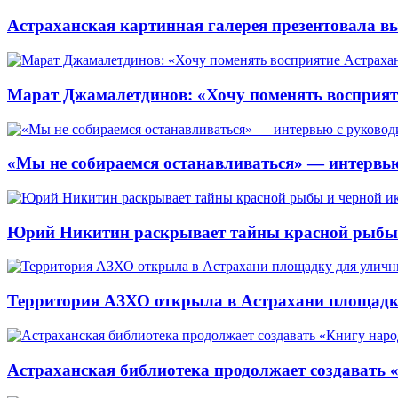
Астраханская картинная галерея презентовала вы
Марат Джамалетдинов: «Хочу поменять восприят
«Мы не собираемся останавливаться» — интервью
Юрий Никитин раскрывает тайны красной рыбы и
Территория АЗХО открыла в Астрахани площадк
Астраханская библиотека продолжает создавать 