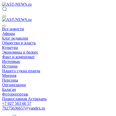
Все новости
Афиша
Блог редакции
Общество и власть
Культура
Экономика и бизнес
Факт и компромат
Интервью
Истории
Нашего сукна епанча
Мнения
Персоны
Организации
Балаган
Фоторепортаж
Православная Астрахань
+7 927 563 66 57
79275636657@yandex.ru