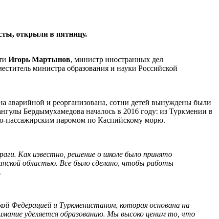
сты, открыли в пятницу.
сти
Игорь Мартынов
, министр иностранных дел
меститель министра образования и науки Российской
нана аварийной и реорганизована, сотни детей вынуждены были
ангулы Бердымухамедова началось в 2016 году: из Туркмении в
тно-пассажирским паромом по Каспийскому морю.
раги
.
Как известно, решение о школе было принято
анской областью. Все было сделано, чтобы работы
.
ой Федерацией и Туркменистаном, которая основана на
имание уделяется образованию. Мы высоко ценим то, что