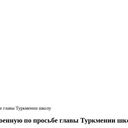
бе главы Туркмении школу
роенную по просьбе главы Туркмении шк