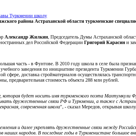
лжского района Астраханской области туркменские специали
ор
Александр Жилкин
, Председатель Думы Астраханской обла
 иностранных дел Российской Федерации
Григорий Карасин
и за
большая часть - в Фунтове. В 2010 году школа в селе была приз
о учебного заведения по инициативе президента Туркмении Гурб
ой сфере, доставка стройматериалов осуществлялась транспор
оны, предварительная стоимость объекта 288 млн рублей.
, которая будет носить имя туркменского поэта Махтумкули Ф
вивать дружественные связи РФ и Туркмении, а также с Астрах
рекрасная, современная школа
", - сказал Мередов, открывая школу
мления и далее укреплять дружественные связи между Российск
в наших народов. В последние годы в Туркменистане большое вн