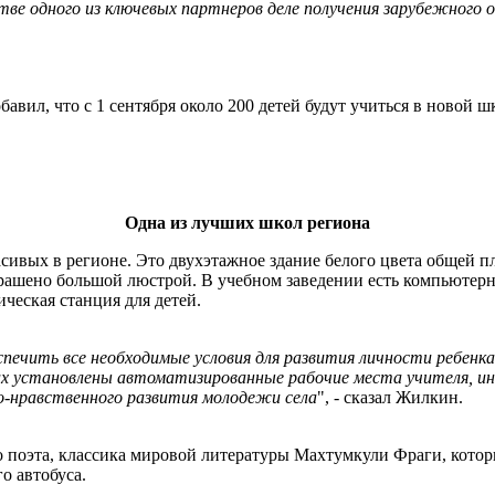
ве одного из ключевых партнеров деле получения зарубежного о
ил, что с 1 сентября около 200 детей будут учиться в новой шко
Одна из лучших школ региона
сивых в регионе. Это двухэтажное здание белого цвета общей п
шено большой люстрой. В учебном заведении есть компьютерный
ческая станция для детей.
еспечить все необходимые условия для развития личности ребе
их установлены автоматизированные рабочие места учителя, ин
о-нравственного развития молодежи села
", - сказал Жилкин.
го поэта, классика мировой литературы Махтумкули Фраги, кото
о автобуса.