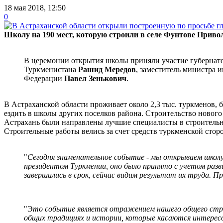
18 мая 2018, 12:50
0
Школу на 190 мест, которую строили в селе Фунтове Приво
В церемонии открытия школы приняли участие губернат
Туркменистана
Рашид Мередов
, заместитель министра
Федерации
Павел Зенькович
.
В Астраханской области проживает около 2,3 тыс. туркменов, 
ездить в школы других поселков района. Строительство новог
Астрахань были направлены лучшие специалисты в строительн
Строительные работы велись за счет средств туркменской стор
"
Сегодня знаменательное событие - мы открываем школу
президентом Туркмении, оно было принято с учетом раз
завершились в срок, сейчас видим результат их труда. П
"Э
то событие является отражением нашего общего стре
общих традициях и истории, которые касаются интересо