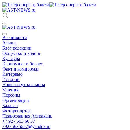
Все новости
Афиша
Блог редакции
Общество и власть
Культура
Экономика и бизнес
Факт и компромат
Интервью
Истории
Нашего сукна епанча
Мнения
Персоны
Организации
Балаган
Фоторепортаж
Православная Астрахань
+7 927 563 66 57
79275636657@yandex.ru