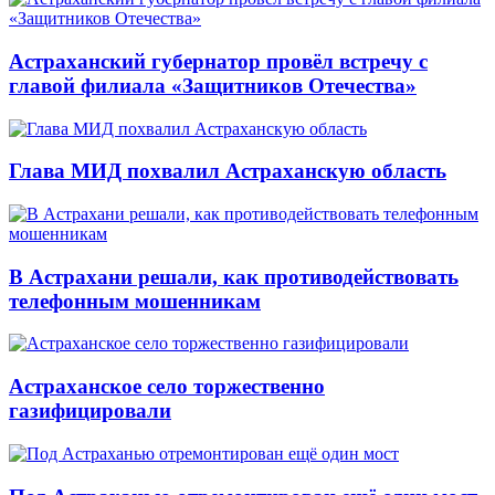
Астраханский губернатор провёл встречу с
главой филиала «Защитников Отечества»
Глава МИД похвалил Астраханскую область
В Астрахани решали, как противодействовать
телефонным мошенникам
Астраханское село торжественно
газифицировали