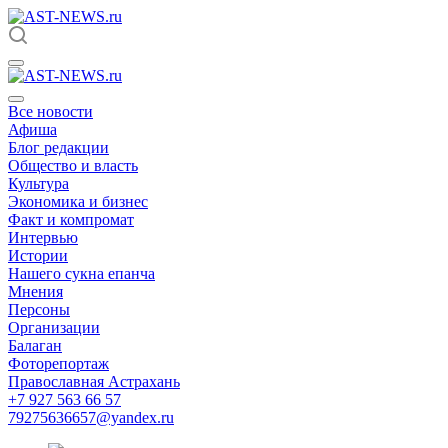
Все новости
Афиша
Блог редакции
Общество и власть
Культура
Экономика и бизнес
Факт и компромат
Интервью
Истории
Нашего сукна епанча
Мнения
Персоны
Организации
Балаган
Фоторепортаж
Православная Астрахань
+7 927 563 66 57
79275636657@yandex.ru