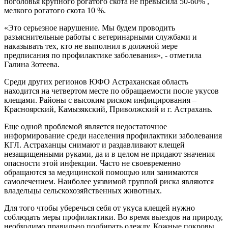
поголовья крупного рогатого скота не превысила 50-60% ,
мелкого рогатого скота 10 %.
«Это серьезное нарушение. Мы будем проводить
разъяснительные работы с ветеринарными службами и
наказывать тех, кто не выполнил в должной мере
предписания по профилактике заболевания», - отметила
Галина Зотеева.
Среди других регионов ЮФО Астраханская область
находится на четвертом месте по обращаемости после укусов
клещами. Районы с высоким риском инфицирования –
Красноярский, Камызякский, Приволжский и г. Астрахань.
Еще одной проблемой является недостаточное
информирование среди населения профилактики заболевания
КГЛ. Астраханцы снимают и раздавливают клещей
незащищенными руками, да и в целом не придают значения
опасности этой инфекции. Часто не своевременно
обращаются за медицинской помощью или занимаются
самолечением. Наиболее уязвимой группой риска являются
владельцы сельскохозяйственных животных.
Для того чтобы уберечься себя от укуса клещей нужно
соблюдать меры профилактики. Во время выездов на природу,
необходимо правильно подбирать одежду. Кожные покровы