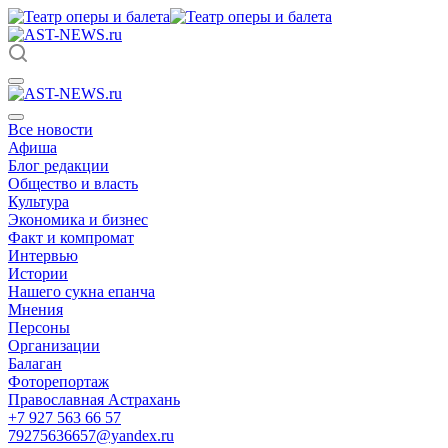
Все новости
Афиша
Блог редакции
Общество и власть
Культура
Экономика и бизнес
Факт и компромат
Интервью
Истории
Нашего сукна епанча
Мнения
Персоны
Организации
Балаган
Фоторепортаж
Православная Астрахань
+7 927 563 66 57
79275636657@yandex.ru