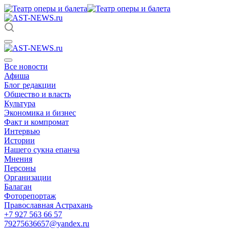
Все новости
Афиша
Блог редакции
Общество и власть
Культура
Экономика и бизнес
Факт и компромат
Интервью
Истории
Нашего сукна епанча
Мнения
Персоны
Организации
Балаган
Фоторепортаж
Православная Астрахань
+7 927 563 66 57
79275636657@yandex.ru