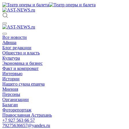
Все новости
Афиша
Блог редакции
Общество и власть
Культура
Экономика и бизнес
Факт и компромат
Интервью
Истории
Нашего сукна епанча
Мнения
Персоны
Организации
Балаган
Фоторепортаж
Православная Астрахань
+7 927 563 66 57
79275636657@yandex.ru