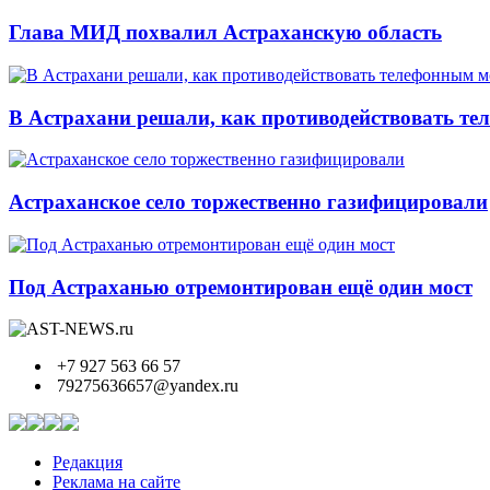
Глава МИД похвалил Астраханскую область
В Астрахани решали, как противодействовать т
Астраханское село торжественно газифицировали
Под Астраханью отремонтирован ещё один мост
+7 927 563 66 57
79275636657@yandex.ru
Редакция
Реклама на сайте