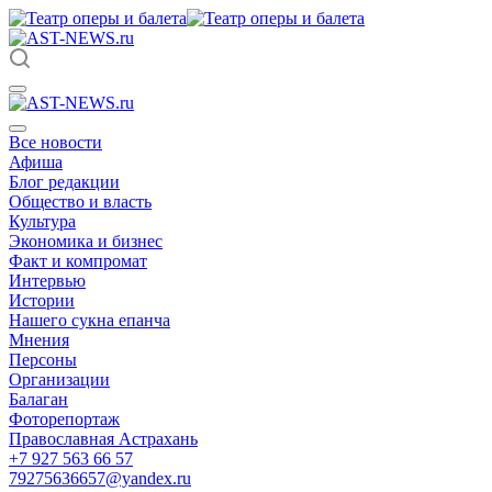
Все новости
Афиша
Блог редакции
Общество и власть
Культура
Экономика и бизнес
Факт и компромат
Интервью
Истории
Нашего сукна епанча
Мнения
Персоны
Организации
Балаган
Фоторепортаж
Православная Астрахань
+7 927 563 66 57
79275636657@yandex.ru