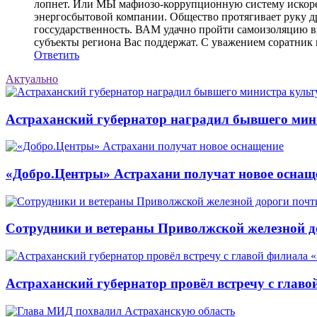
лопнет. Или МЫ мафиозо-коррупционную систему искоре
энергосбытовой компании. Общество протягивает руку 
госсударственность. ВАМ удачно пройти самоизоляцию в
субъекты региона Вас поддержат. С уважением соратник
Ответить
Актуально
Астраханский губернатор наградил бывшего мин
«Добро.Центры» Астрахани получат новое оснащ
Сотрудники и ветераны Приволжской железной до
Астраханский губернатор провёл встречу с глав