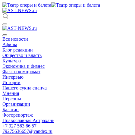
Все новости
Афиша
Блог редакции
Общество и власть
Культура
Экономика и бизнес
Факт и компромат
Интервью
Истории
Нашего сукна епанча
Мнения
Персоны
Организации
Балаган
Фоторепортаж
Православная Астрахань
+7 927 563 66 57
79275636657@yandex.ru