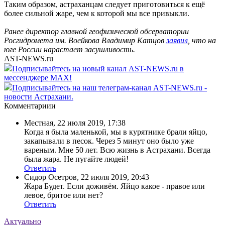
Таким образом, астраханцам следует приготовиться к ещё
более сильной жаре, чем к которой мы все привыкли.
Ранее директор главной геофизической обсерватории
Росгидромета им. Воейкова Владимир Катцов
заявил
, что на
юге России нарастает засушливость.
AST-NEWS.ru
Подписывайтесь на новый канал AST-NEWS.ru в
мессенджере MAX!
Подписывайтесь на наш телеграм-канал AST-NEWS.ru -
новости Астрахани.
Комментариии
Местная
,
22 июля 2019, 17:38
Когда я была маленькой, мы в курятнике брали яйцо,
закапывали в песок. Через 5 минут оно было уже
вареным. Мне 50 лет. Всю жизнь в Астрахани. Всегда
была жара. Не пугайте людей!
Ответить
Сидор Осетров
,
22 июля 2019, 20:43
Жара Будет. Если доживём. Яйцо какое - правое или
левое, бритое или нет?
Ответить
Актуально