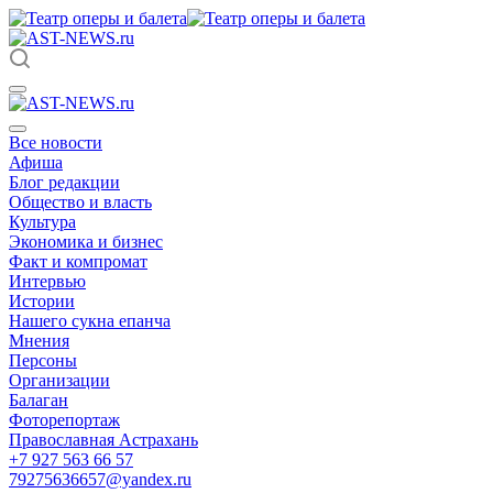
Все новости
Афиша
Блог редакции
Общество и власть
Культура
Экономика и бизнес
Факт и компромат
Интервью
Истории
Нашего сукна епанча
Мнения
Персоны
Организации
Балаган
Фоторепортаж
Православная Астрахань
+7 927 563 66 57
79275636657@yandex.ru