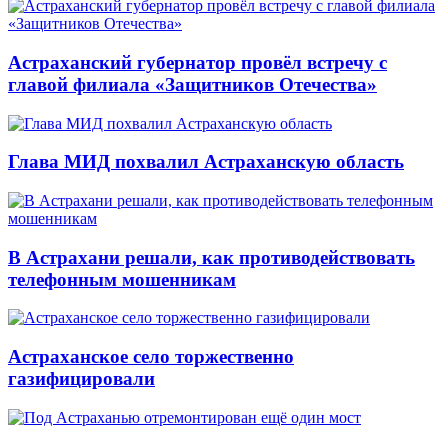
Астраханский губернатор провёл встречу с
главой филиала «Защитников Отечества»
Глава МИД похвалил Астраханскую область
В Астрахани решали, как противодействовать
телефонным мошенникам
Астраханское село торжественно
газифицировали