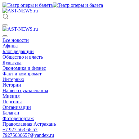
Все новости
Афиша
Блог редакции
Общество и власть
Культура
Экономика и бизнес
Факт и компромат
Интервью
Истории
Нашего сукна епанча
Мнения
Персоны
Организации
Балаган
Фоторепортаж
Православная Астрахань
+7 927 563 66 57
79275636657@yandex.ru