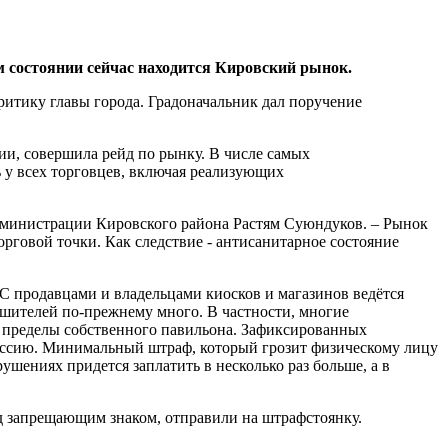
 состоянии сейчас находится Кировский рынок.
ритику главы города. Градоначальник дал поручение
и, совершила рейд по рынку. В числе самых
 у всех торговцев, включая реализующих
 администрации Кировского района Растям Суюндуков. – Рынок
рговой точки. Как следствие - антисанитарное состояние
С продавцами и владельцами киосков и магазинов ведётся
ушителей по-прежнему много. В частности, многие
 пределы собственного павильона. Зафиксированных
иссию. Минимальный штраф, который грозит физическому лицу
ушениях придется заплатить в несколько раз больше, а в
д запрещающим знаком, отправили на штрафстоянку.