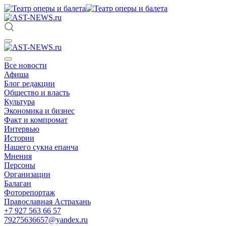
Все новости
Афиша
Блог редакции
Общество и власть
Культура
Экономика и бизнес
Факт и компромат
Интервью
Истории
Нашего сукна епанча
Мнения
Персоны
Организации
Балаган
Фоторепортаж
Православная Астрахань
+7 927 563 66 57
79275636657@yandex.ru