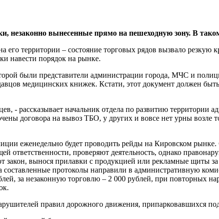
, незаконно вынесенные прямо на пешеходную зону. В таком
 его территории – состояние торговых рядов вызвало резкую к
ки навести порядок на рынке.
торой были представители администрации города, МЧС и полици
авцов медицинских книжек. Кстати, этот документ должен быть
вцев, - рассказывает начальник отдела по развитию территории
ены договора на вывоз ТБО, у других и вовсе нет урны возле то
иции еженедельно будет проводить рейды на Кировском рынке. 
щей ответственности, проверяют деятельность, однако правонар
 закон, вынося прилавки с продукцией или рекламные щиты за
 а составленные протоколы направили в административную ком
блей, за незаконную торговлю – 2 000 рублей, при повторных нар
ок.
нарушителей правил дорожного движения, припарковавшихся по