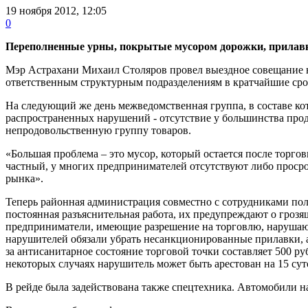
19 ноября 2012, 12:05
0
Переполненные урны, покрытые мусором дорожки, прилавки
Мэр Астрахани Михаил Столяров провел выездное совещание на
ответственным структурным подразделениям в кратчайшие сро
На следующий же день межведомственная группа, в составе ко
распространенных нарушений - отсутствие у большинства прод
непродовольственную группу товаров.
«Большая проблема – это мусор, который остается после торго
частный, у многих предпринимателей отсутствуют либо просроч
рынка».
Теперь районная администрация совместно с сотрудниками пол
постоянная разъяснительная работа, их предупреждают о грозя
предприниматели, имеющие разрешение на торговлю, нарушают
нарушителей обязали убрать несанкционированные прилавки,
за антисанитарное состояние торговой точки составляет 500 ру
некоторых случаях нарушитель может быть арестован на 15 сут
В рейде была задействована также спецтехника. Автомобили 