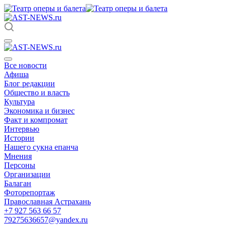
Все новости
Афиша
Блог редакции
Общество и власть
Культура
Экономика и бизнес
Факт и компромат
Интервью
Истории
Нашего сукна епанча
Мнения
Персоны
Организации
Балаган
Фоторепортаж
Православная Астрахань
+7 927 563 66 57
79275636657@yandex.ru