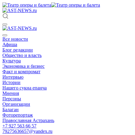
Все новости
Афиша
Блог редакции
Общество и власть
Культура
Экономика и бизнес
Факт и компромат
Интервью
Истории
Нашего сукна епанча
Мнения
Персоны
Организации
Балаган
Фоторепортаж
Православная Астрахань
+7 927 563 66 57
79275636657@yandex.ru