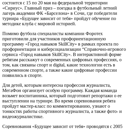
состоится с 15 по 20 мая на федеральной территории
«Сириус». Главный приз – поездка в футбольный летний
лагерь академии ФК «Барселона» в Сочи, где победители
турнира «Будущее зависит от тебя» пройдут обучение по
методике клуба с мировой историей.
Помимо футбола специалисты компании Форотех
приготовили для участников профориентационную
программу «Город навыков SkillCity» в рамках проекта по
профориентации и киберсоциализации “Справочно-игрового
сервиса «Город навыков SkillCity». В интерактивной форме
ребятам расскажут о современных цифровых профессиях, о
том, как связаны спорт и digital, какие технологии есть в
современном спорте, а также какие цифровые профессии
появились в спорте.
Для детей, которым интересна профессия журналиста,
МегаФон организует особую программу. Каждая команда
возьмет воспитанника, который подготовит репортажи о ее
выступлении на турнире. Во время соревнования ребята
пройдут мастер-класс по комментированию, узнают о
тонкостях работы спортивного журналиста, а также фото- и
видеожурналистике.
Соревнования «Будущее зависит от тебя» проводятся с 2005