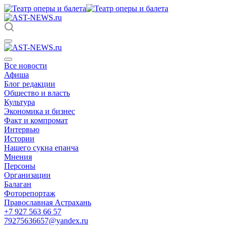
Все новости
Афиша
Блог редакции
Общество и власть
Культура
Экономика и бизнес
Факт и компромат
Интервью
Истории
Нашего сукна епанча
Мнения
Персоны
Организации
Балаган
Фоторепортаж
Православная Астрахань
+7 927 563 66 57
79275636657@yandex.ru