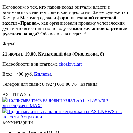
Поговорим о тех, кто пародировал ритуалы власти и
занимался осмеянием советской идеологии. Зачем художники
Комар и Меламид сделали
фарш из главной советской
газеты «Правда»
, как организовали продажу человеческих
душ и что выяснили по поводу
«самой желанной картины»
русского народа
? Обо всем - на встрече!
Ждем!
21 июля в 19.00, Культовый бар (Фиолетова, 8)
Подробности в инстаграме
ekozlova.art
Вход - 400 руб.
Билеты
.
Телефон для связи: 8 (927) 660-86-76 - Евгения
AST-NEWS.ru
Подписывайтесь на новый канал AST-NEWS.ru в
мессенджере MAX!
Подписывайтесь на наш телеграм-канал AST-NEWS.ru -
новости Астрахани.
Комментариии
Гость
,
8 июля 2021, 21:11