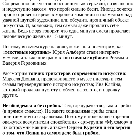
Современное искусство в основном так серьезно, возвышенно
и недоступно массам, что порой сильно бесит. Иногда хочется
просто провести время в хорошей компании и посмеяться над
удачной шуткой художника или обсудить ироничный объект
искусства. И, возможно, тем самым даже продлить себе
жизнь. Ведь не зря говорят, что одна минута смеха проделает
человеческую жизнь на 15 минут.
Поэтому возьмем курс на долгую жизнь и посмотрим, как
«текстовые картины»
Юрия Альберта стали интернет-
мемами, а также поиграем в
«поэтичные кубики»
Риммы и
Валерия Герловиных.
Рассмотрим
топчик трикстеров современного искусства
:
Марселя Дюшана, представившего в музее писсуар и тем
самым перевернувшего историю искусства; Ива Кляйна,
который продавал пустоту в обмен на золото, и парочку
других.
Не обойдемся и без грибов.
Там, где дурачество, там и грибы
(в прямом смысле:). На закате социализма грибы стали
понятием почти сакральным. Поэтому в поле нашего зрения
окажутся возмутители спокойствия - арт-группа «Мухомор» и
их остроумные акции, а также
Сергей Курехин и его версия
о том, что Ленин на самом деле был грибом
.