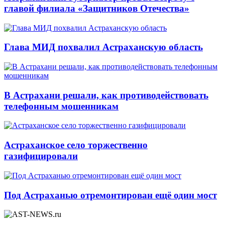
главой филиала «Защитников Отечества»
Глава МИД похвалил Астраханскую область
В Астрахани решали, как противодействовать
телефонным мошенникам
Астраханское село торжественно
газифицировали
Под Астраханью отремонтирован ещё один мост