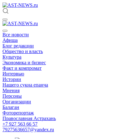
Все новости
Афиша
Блог редакции
Общество и власть
Культура
Экономика и бизнес
Факт и компромат
Интервью
Истории
Нашего сукна епанча
Мнения
Персоны
Организации
Балаган
Фоторепортаж
Православная Астрахань
+7 927 563 66 57
79275636657@yandex.ru