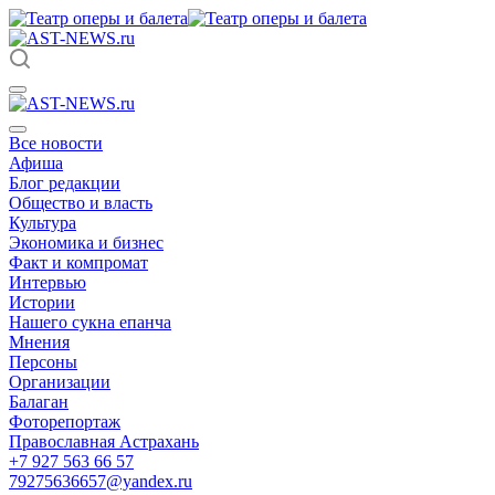
Все новости
Афиша
Блог редакции
Общество и власть
Культура
Экономика и бизнес
Факт и компромат
Интервью
Истории
Нашего сукна епанча
Мнения
Персоны
Организации
Балаган
Фоторепортаж
Православная Астрахань
+7 927 563 66 57
79275636657@yandex.ru