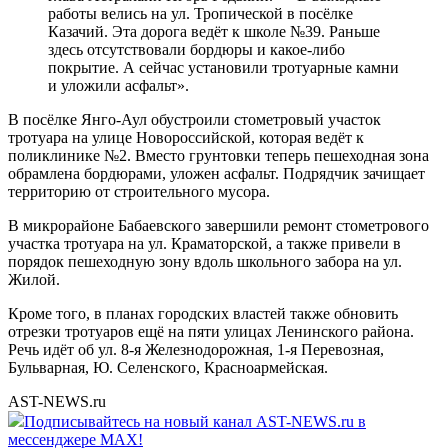
работы велись на ул. Тропической в посёлке
Казачий. Эта дорога ведёт к школе №39. Раньше
здесь отсутствовали бордюры и какое-либо
покрытие. А сейчас установили тротуарные камни
и уложили асфальт».
В посёлке Янго-Аул обустроили стометровый участок
тротуара на улице Новороссийской, которая ведёт к
поликлинике №2. Вместо грунтовки теперь пешеходная зона
обрамлена бордюрами, уложен асфальт. Подрядчик зачищает
территорию от строительного мусора.
В микрорайоне Бабаевского завершили ремонт стометрового
участка тротуара на ул. Краматорской, а также привели в
порядок пешеходную зону вдоль школьного забора на ул.
Жилой.
Кроме того, в планах городских властей также обновить
отрезки тротуаров ещё на пяти улицах Ленинского района.
Речь идёт об ул. 8-я Железнодорожная, 1-я Перевозная,
Бульварная, Ю. Селенского, Красноармейская.
AST-NEWS.ru
Подписывайтесь на новый канал AST-NEWS.ru в
мессенджере MAX!