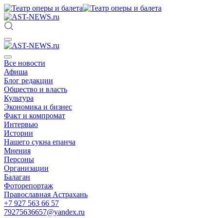
Все новости
Афиша
Блог редакции
Общество и власть
Культура
Экономика и бизнес
Факт и компромат
Интервью
Истории
Нашего сукна епанча
Мнения
Персоны
Организации
Балаган
Фоторепортаж
Православная Астрахань
+7 927 563 66 57
79275636657@yandex.ru