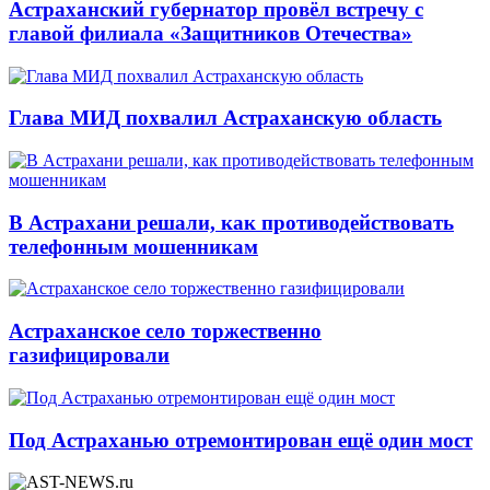
Астраханский губернатор провёл встречу с
главой филиала «Защитников Отечества»
Глава МИД похвалил Астраханскую область
В Астрахани решали, как противодействовать
телефонным мошенникам
Астраханское село торжественно
газифицировали
Под Астраханью отремонтирован ещё один мост