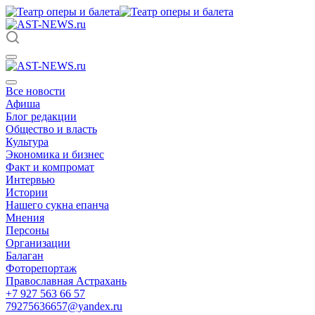
Все новости
Афиша
Блог редакции
Общество и власть
Культура
Экономика и бизнес
Факт и компромат
Интервью
Истории
Нашего сукна епанча
Мнения
Персоны
Организации
Балаган
Фоторепортаж
Православная Астрахань
+7 927 563 66 57
79275636657@yandex.ru