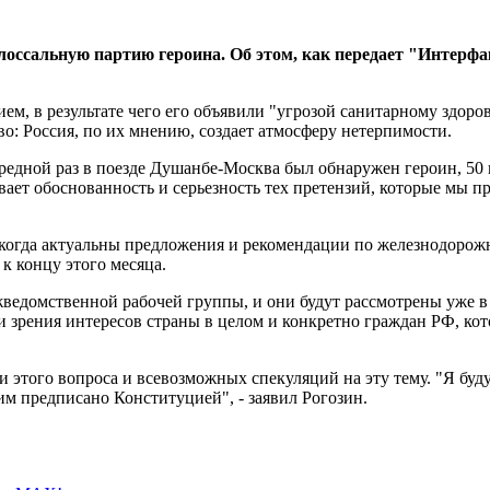
лоссальную партию героина. Об этом, как передает "Интерф
ем, в результате чего его объявили "угрозой санитарному здор
: Россия, по их мнению, создает атмосферу нетерпимости.
ередной раз в поезде Душанбе-Москва был обнаружен героин, 50
ет обоснованность и серьезность тех претензий, которые мы пр
 никогда актуальны предложения и рекомендации по железнодор
к концу этого месяца.
ведомственной рабочей группы, и они будут рассмотрены уже в
и зрения интересов страны в целом и конкретно граждан РФ, кот
 этого вопроса и всевозможных спекуляций на эту тему. "Я буд
им предписано Конституцией", - заявил Рогозин.