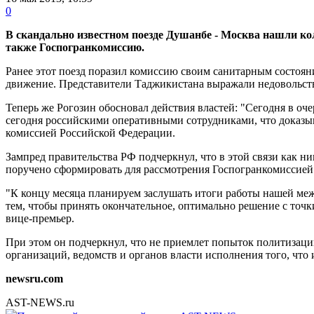
0
В скандально известном поезде Душанбе - Москва нашли ко
также Госпогранкомиссию.
Ранее этот поезд поразил комиссию своим санитарным состояни
движение. Представители Таджикистана выражали недовольство
Теперь же Рогозин обосновал действия властей: "Сегодня в оч
сегодня российскими оперативными сотрудниками, что доказыва
комиссией Российской Федерации.
Зампред правительства РФ подчеркнул, что в этой связи как
поручено сформировать для рассмотрения Госпогранкомиссией 
"К концу месяца планируем заслушать итоги работы нашей меж
тем, чтобы принять окончательное, оптимально решение с точк
вице-премьер.
При этом он подчеркнул, что не приемлет попыток политизации
организаций, ведомств и органов власти исполнения того, что 
newsru.com
AST-NEWS.ru