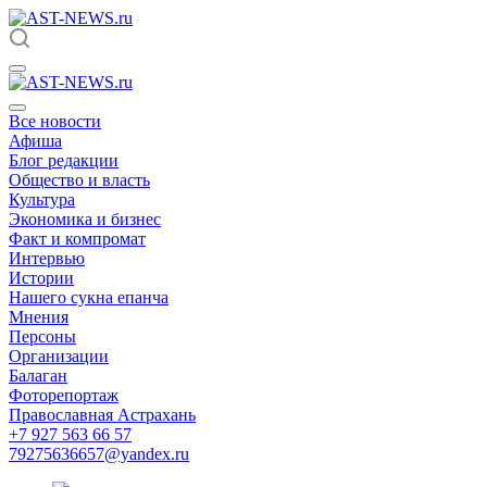
Все новости
Афиша
Блог редакции
Общество и власть
Культура
Экономика и бизнес
Факт и компромат
Интервью
Истории
Нашего сукна епанча
Мнения
Персоны
Организации
Балаган
Фоторепортаж
Православная Астрахань
+7 927 563 66 57
79275636657@yandex.ru