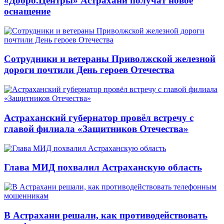
«Добро.Центры» Астрахани получат новое
оснащение
Сотрудники и ветераны Приволжской железной
дороги почтили День героев Отечества
Астраханский губернатор провёл встречу с
главой филиала «Защитников Отечества»
Глава МИД похвалил Астраханскую область
В Астрахани решали, как противодействовать