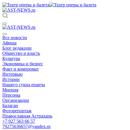
Все новости
Афиша
Блог редакции
Общество и власть
Культура
Экономика и бизнес
Факт и компромат
Интервью
Истории
Нашего сукна епанча
Мнения
Персоны
Организации
Балаган
Фоторепортаж
Православная Астрахань
+7 927 563 66 57
79275636657@yandex.ru