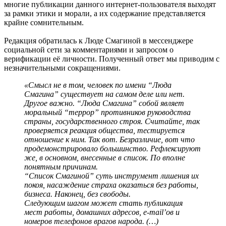
многие публикации данного интернет-пользователя выходят
за рамки этики и морали, а их содержание представляется
крайне сомнительным.
Редакция обратилась к Люде Смагиной в мессенджере
социальной сети за комментариями и запросом о
верификации её личности. Полученный ответ мы приводим с
незначительными сокращениями.
«Смысл не в том, человек по имени “Люда
Смагина” существует на самом деле или нет.
Другое важно. “Люда Смагина” собой являет
моральный “террор” противников руководства
страны, государственного строя. Считайте, так
проверяется реакция общества, тестируется
отношение к ним. Так вот. Безразличие, вот что
продемонстрировало большинство. Рефлексируют
же, в основном, внесенные в список. По вполне
понятным причинам.
“Список Смагиной” суть инструмент лишения их
покоя, насаждение страха оказаться без работы,
бизнеса. Наконец, без свободы.
Следующим шагом может стать публикация
мест работы, домашних адресов, e-mail’ов и
номеров телефонов врагов народа. (…)