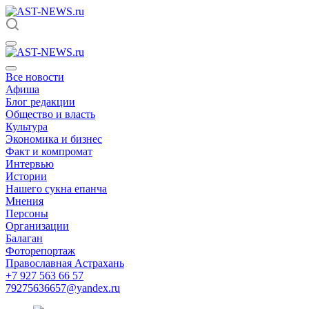
Все новости
Афиша
Блог редакции
Общество и власть
Культура
Экономика и бизнес
Факт и компромат
Интервью
Истории
Нашего сукна епанча
Мнения
Персоны
Организации
Балаган
Фоторепортаж
Православная Астрахань
+7 927 563 66 57
79275636657@yandex.ru