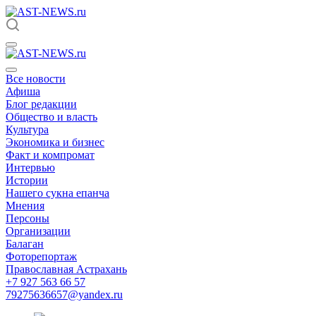
Все новости
Афиша
Блог редакции
Общество и власть
Культура
Экономика и бизнес
Факт и компромат
Интервью
Истории
Нашего сукна епанча
Мнения
Персоны
Организации
Балаган
Фоторепортаж
Православная Астрахань
+7 927 563 66 57
79275636657@yandex.ru