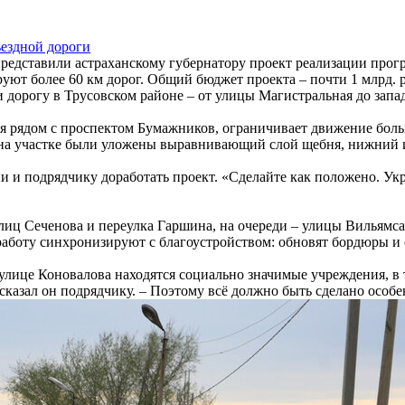
редставили астраханскому губернатору проект реализации прог
руют более 60 км дорог. Общий бюджет проекта – почти 1 млрд. 
 дорогу в Трусовском районе – от улицы Магистральная до запа
ся рядом с проспектом Бумажников, ограничивает движение бол
а участке были уложены выравнивающий слой щебня, нижний и
и и подрядчику доработать проект. «Сделайте как положено. Укр
лиц Сеченова и переулка Гаршина, на очереди – улицы Вильямса
 работу синхронизируют с благоустройством: обновят бордюры и
улице Коновалова находятся социально значимые учреждения, в 
сказал он подрядчику. – Поэтому всё должно быть сделано особе