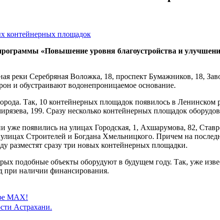
 программы «Повышение уровня благоустройства и улучшени
ая реки Серебряная Воложка, 18, проспект Бумажников, 18, Зав
орон и обустраивают водонепроницаемое основание.
орода. Так, 10 контейнерных площадок появилось в Ленинском р
ирязева, 199. Сразу несколько контейнерных площадок оборудова
ни уже появились на улицах Городская, 1, Ахшарумова, 82, Ставр
 улицах Строителей и Богдана Хмельницкого. Причем на последн
оду разместят сразу три новых контейнерных площадки.
орых подобные объекты оборудуют в будущем году. Так, уже изве
од при наличии финансирования.
ере MAX!
сти Астрахани.