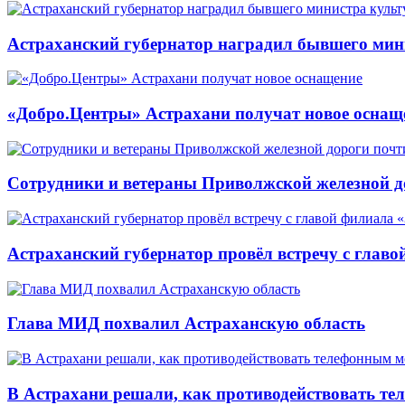
Астраханский губернатор наградил бывшего мин
«Добро.Центры» Астрахани получат новое оснащ
Сотрудники и ветераны Приволжской железной до
Астраханский губернатор провёл встречу с глав
Глава МИД похвалил Астраханскую область
В Астрахани решали, как противодействовать т