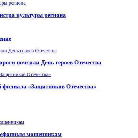
истра культуры региона
ение
роги почтили День героев Отечества
ой филиала «Защитников Отечества»
елефонным мошенникам