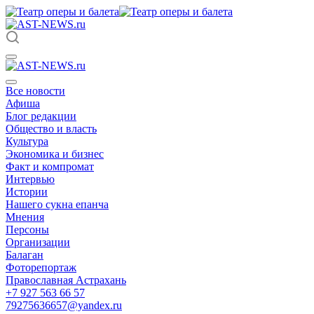
Все новости
Афиша
Блог редакции
Общество и власть
Культура
Экономика и бизнес
Факт и компромат
Интервью
Истории
Нашего сукна епанча
Мнения
Персоны
Организации
Балаган
Фоторепортаж
Православная Астрахань
+7 927 563 66 57
79275636657@yandex.ru