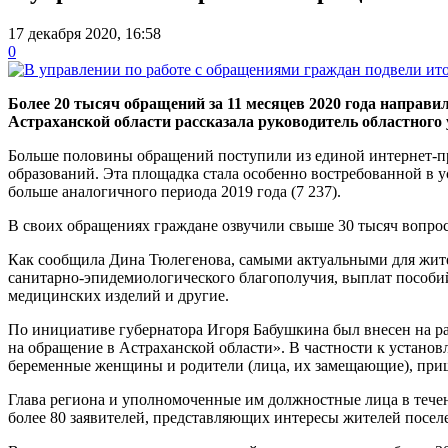
17 декабря 2020, 16:58
0
Более 20 тысяч обращений за 11 месяцев 2020 года направи
Астраханской области рассказала руководитель областного
Больше половины обращений поступили из единой интернет-пр
образований. Эта площадка стала особенно востребованной в у
больше аналогичного периода 2019 года (7 237).
В своих обращениях граждане озвучили свыше 30 тысяч вопро
Как сообщила Дина Тюлегенова, самыми актуальными для жите
санитарно-эпидемиологического благополучия, выплат пособий
медицинских изделий и другие.
По инициативе губернатора Игоря Бабушкина был внесен на ра
на обращение в Астраханской области». В частности к устано
беременные женщины и родители (лица, их замещающие), прише
Глава региона и уполномоченные им должностные лица в течен
более 80 заявителей, представляющих интересы жителей посе