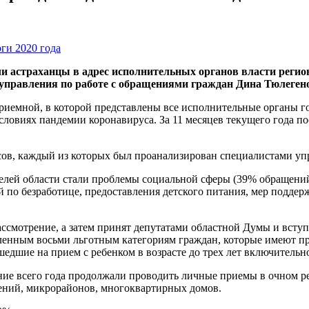
ли астраханцы в адрес исполнительных органов власти регион
 управления по работе с обращениями граждан Дина Тюлеген
иемной, в которой представлены все исполнительные органы г
словиях пандемии коронавируса. За 11 месяцев текущего года п
сов, каждый из которых был проанализирован специалистами уп
лей области стали проблемы социальной сферы (39% обращений
 по безработице, предоставления детского питания, мер поддер
ссмотрение, а затем принят депутатами областной Думы и всту
вленным восьми льготным категориям граждан, которые имеют п
дшие на прием с ребенком в возрасте до трех лет включительн
ие всего года продолжали проводить личные приемы в очном ре
лений, микрорайонов, многоквартирных домов.