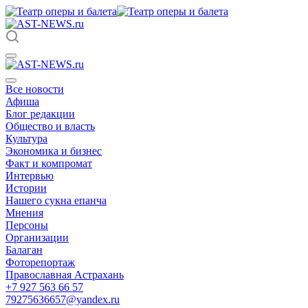
Все новости
Афиша
Блог редакции
Общество и власть
Культура
Экономика и бизнес
Факт и компромат
Интервью
Истории
Нашего сукна епанча
Мнения
Персоны
Организации
Балаган
Фоторепортаж
Православная Астрахань
+7 927 563 66 57
79275636657@yandex.ru