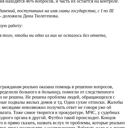
 находятся 46% вопросов, и часть их остается на контроле.
ний, поступивших на имя главы государства, с I по III
 - доложила Дина Тюлегенова.
шую работу:
ого, чтобы ни одно из них не осталось без ответа,
 гражданам реально оказана помощь в решении вопросов,
пределили больного в больницу, помогли от следственного
 и не решена. Не решена проблема людей, обращающихся с
нные подвалы жилых домов и тд. Одни сухие отписки. Жалобы
и месяцами невозможно получить ответ не говоря уже об
ьтата. Тоже самое творится в прокуратуре, МЧС, у судебных
одного органа в другой. Футбол такой происходит. Концов
и прямо сказать, назвать вслух те проблемы, которые реально
уг друга поздравлять с наступающим. Работать надо и о людях