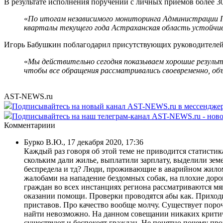
В результате исполнения поручений с личных приемов более 30
«
По итогам независимого мониторинга Администрации Пре
кварталы текущего года Астраханская область устойчи
Игорь Бабушкин поблагодарил присутствующих руководителей 
«
Мы действительно сегодня показываем хорошие результ
чтобы все обращения рассматривались своевременно, об
AST-NEWS.ru
Подписывайтесь на новый канал AST-NEWS.ru в мессендж
Подписывайтесь на наш телеграм-канал AST-NEWS.ru - ново
Комментариии
Бурко В.Ю.
,
17 декабря 2020, 17:36
Каждый раз говоря об этой теме не приводится статисти
скольким дали жилье, выплатили зарплату, выделили земе
беспредела и тд? Люди, проживающие в аварийном жилом
жалобами на нападение бездомных собак, на плохие дор
граждан во всех инстанциях региона рассматриваются мя
оказании помощи. Проверки проводятся абы как. Приходит
приставов. Про качество вообще молчу. Существует пороч
найти невозможно. На данном совещании никаких критиче
существуют и беспокоят граждан. Не понятно почему про