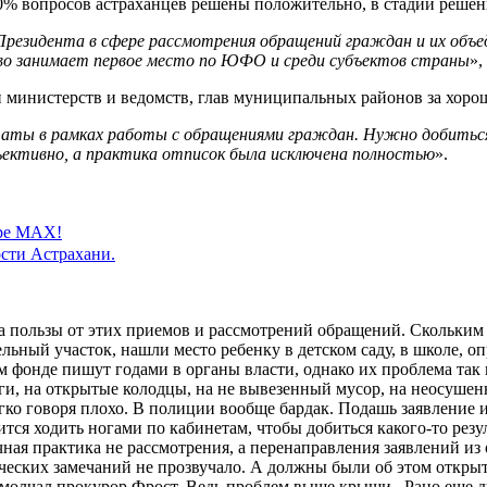
% вопросов астраханцев решены положительно, в стадии решения
зидента в сфере рассмотрения обращений граждан и их объедине
во занимает первое место по ЮФО и среди субъектов страны
»,
министерств и ведомств, глав муниципальных районов за хоро
аты в рамках работы с обращениями граждан. Нужно добиться т
ъективно, а практика отписок была исключена полностью
».
ере MAX!
сти Астрахани.
ка пользы от этих приемов и рассмотрений обращений. Скольким
льный участок, нашли место ребенку в детском саду, в школе, о
 фонде пишут годами в органы власти, однако их проблема так
оги, на открытые колодцы, на не вывезенный мусор, на неосуше
гко говоря плохо. В полиции вообще бардак. Подашь заявление 
ся ходить ногами по кабинетам, чтобы добиться какого-то резул
ная практика не рассмотрения, а перенаправления заявлений из 
ских замечаний не прозвучало. А должны были об этом открыто 
молчал прокурор Фрост. Ведь проблем выше крыши. Рано еще др