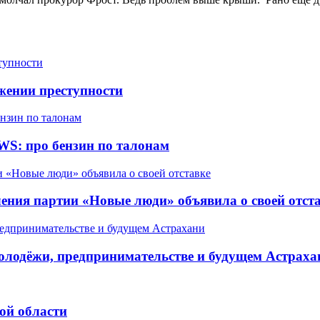
жении преступности
WS: про бензин по талонам
ления партии «Новые люди» объявила о своей отст
олодёжи, предпринимательстве и будущем Астраха
ой области