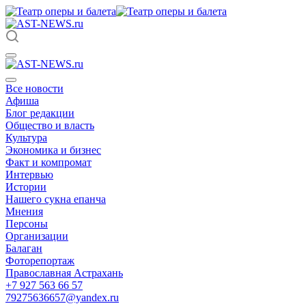
Все новости
Афиша
Блог редакции
Общество и власть
Культура
Экономика и бизнес
Факт и компромат
Интервью
Истории
Нашего сукна епанча
Мнения
Персоны
Организации
Балаган
Фоторепортаж
Православная Астрахань
+7 927 563 66 57
79275636657@yandex.ru