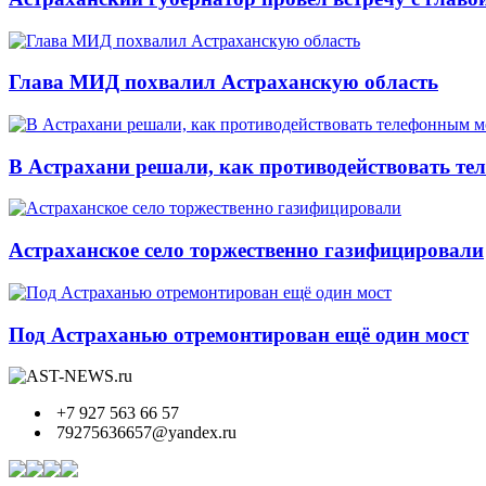
Глава МИД похвалил Астраханскую область
В Астрахани решали, как противодействовать т
Астраханское село торжественно газифицировали
Под Астраханью отремонтирован ещё один мост
+7 927 563 66 57
79275636657@yandex.ru