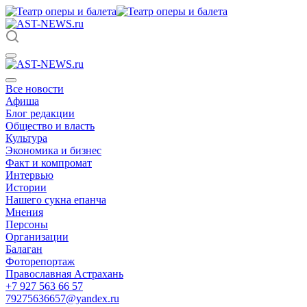
Все новости
Афиша
Блог редакции
Общество и власть
Культура
Экономика и бизнес
Факт и компромат
Интервью
Истории
Нашего сукна епанча
Мнения
Персоны
Организации
Балаган
Фоторепортаж
Православная Астрахань
+7 927 563 66 57
79275636657@yandex.ru