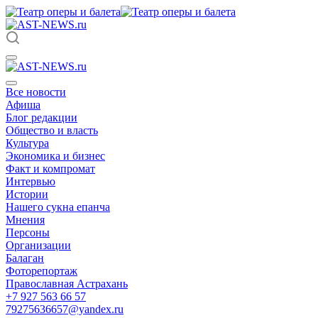
Все новости
Афиша
Блог редакции
Общество и власть
Культура
Экономика и бизнес
Факт и компромат
Интервью
Истории
Нашего сукна епанча
Мнения
Персоны
Организации
Балаган
Фоторепортаж
Православная Астрахань
+7 927 563 66 57
79275636657@yandex.ru