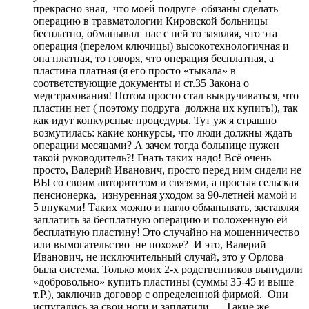
прекрасно зная, что моей подруге обязаны сделать
операцию в травматологии Кировской больницы
бесплатно, обманывал нас с ней то заявляя, что эта
операция (перелом ключицы) высокотехнологичная и
она платная, то говоря, что операция бесплатная, а
пластина платная (я его просто «тыкала» в
соответствующие документы и ст.35 Закона о
медстрахования! Потом просто стал выкручиваться, что
пластин нет ( поэтому подруга должна их купить!), так
как идут конкурсные процедуры. Тут уж я страшно
возмутилась: какие конкурсы, что люди должны ждать
операции месяцами? А зачем тогда больнице нужен
такой руководитель?! Гнать таких надо! Всё очень
просто, Валерий Иванович, просто перед ним сидели не
ВЫ со своим авторитетом и связями, а простая сельская
пенсионерка, изнуренная уходом за 90-летней мамой и
5 внуками! Таких можно и нагло обманывать, заставляя
заплатить за бесплатную операцию и положенную ей
бесплатную пластину! Это случайно на мошенничество
или вымогательство не похоже? И это, Валерий
Иванович, не исключительный случай, это у Орлова
была система. Только моих 2-х родственников вынудили
«добровольно» купить пластины (суммы 35-45 и выше
т.Р.), заключив договор с определенной фирмой. Они
испугались за свои ноги и заплатили…..Такие же