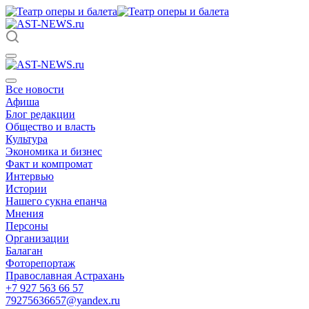
Все новости
Афиша
Блог редакции
Общество и власть
Культура
Экономика и бизнес
Факт и компромат
Интервью
Истории
Нашего сукна епанча
Мнения
Персоны
Организации
Балаган
Фоторепортаж
Православная Астрахань
+7 927 563 66 57
79275636657@yandex.ru