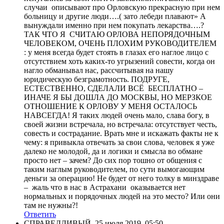
случаи описывают про Орловскую прекрасную при нем
больницу и другие люди….( зато лебеди плавают» А
вынуждали именно при нем покупать лекарства….?
ТАК ЧТО Я СЧИТАЮ ОРЛОВА НЕПОРЯДОЧНЫМ
ЧЕЛОВЕКОМ, ОЧЕНЬ ПЛОХИМ РУКОВОДИТЕЛЕМ
: у меня всегда будет стоять в глазах его наглое лицо с
отсутствием хоть каких-то угрызений совести, когда он
нагло обманывал нас, рассчитывая на нашу
юридическую безграмотность. ПОДРУГЕ,
ЕСТЕСТВЕННО, СДЕЛАЛИ ВСЁ БЕСПЛАТНО –
ИНАЧЕ Я БЫ ДОШЛА ДО МОСКВЫ, НО МЕРЗКОЕ
ОТНОШЕНИЕ К ОРЛОВУ У МЕНЯ ОСТАЛОСЬ
НАВСЕГДА! Я таких людей очень мало, слава богу, в
своей жизни встречала, но встречала: отсутствует честь,
совесть и сострадание. Врать мне и искажать факты не к
чему: я привыкла отвечать за свои слова, человек я уже
далеко не молодой, да и логики и смысла во обмане
просто нет – зачем? До сих пор тошно от общения с
таким наглым руководителем, по сути вымогающим
деньги за операцию! Не будет от него толку в минздраве
– жаль что в нас в Астрахани оказывается нет
нормальных и порядочных людей на это место? Или они
там не нужны?!
Ответить
СПРАВЕДЛИВЫЙ
,
25 июля 2019, 05:50