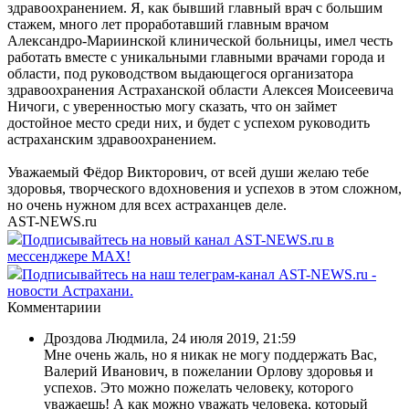
здравоохранением. Я, как бывший главный врач с большим
стажем, много лет проработавший главным врачом
Александро-Мариинской клинической больницы, имел честь
работать вместе с уникальными главными врачами города и
области, под руководством выдающегося организатора
здравоохранения Астраханской области Алексея Моисеевича
Ничоги, с уверенностью могу сказать, что он займет
достойное место среди них, и будет с успехом руководить
астраханским здравоохранением.
Уважаемый Фёдор Викторович, от всей души желаю тебе
здоровья, творческого вдохновения и успехов в этом сложном,
но очень нужном для всех астраханцев деле.
AST-NEWS.ru
Подписывайтесь на новый канал AST-NEWS.ru в
мессенджере MAX!
Подписывайтесь на наш телеграм-канал AST-NEWS.ru -
новости Астрахани.
Комментариии
Дроздова Людмила
,
24 июля 2019, 21:59
Мне очень жаль, но я никак не могу поддержать Вас,
Валерий Иванович, в пожелании Орлову здоровья и
успехов. Это можно пожелать человеку, которого
уважаешь! А как можно уважать человека, который